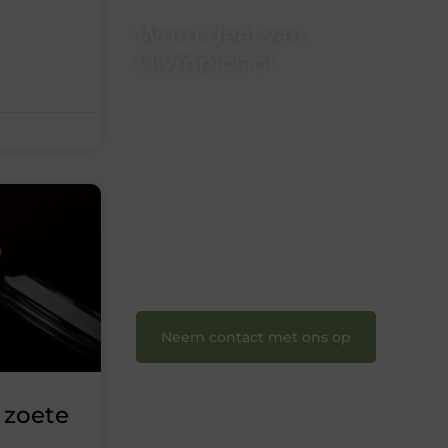
Word deel van
Olympios.nl
Bij Olympios.nl draait alles om
betrokkenheid, creativiteit en vrijheid
in content. Of je nu jouw eerste
blogpost ooit wilt schrijven, graag je
verhaal deelt, of gewoon op zoek bent
naar inspiratie: bij ons vind je een plek.
❝
Wij nodigen u uit om u bij onze
groeiende gemeenschap aan te
sluiten en uw stem te laten horen.
❞
Neem contact met ons op
 zoete