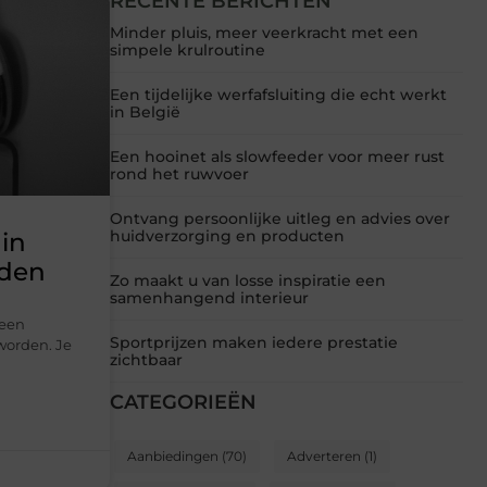
RECENTE BERICHTEN
Minder pluis, meer veerkracht met een
simpele krulroutine
Een tijdelijke werfafsluiting die echt werkt
in België
Een hooinet als slowfeeder voor meer rust
rond het ruwvoer
Ontvang persoonlijke uitleg en advies over
huidverzorging en producten
 in
rden
Zo maakt u van losse inspiratie een
samenhangend interieur
 een
Sportprijzen maken iedere prestatie
worden. Je
zichtbaar
CATEGORIEËN
Aanbiedingen
(70)
Adverteren
(1)