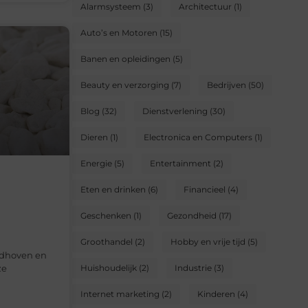
Alarmsysteem
(3)
Architectuur
(1)
Auto’s en Motoren
(15)
Banen en opleidingen
(5)
Beauty en verzorging
(7)
Bedrijven
(50)
Blog
(32)
Dienstverlening
(30)
Dieren
(1)
Electronica en Computers
(1)
Energie
(5)
Entertainment
(2)
Eten en drinken
(6)
Financieel
(4)
Geschenken
(1)
Gezondheid
(17)
Groothandel
(2)
Hobby en vrije tijd
(5)
ndhoven en
ze
Huishoudelijk
(2)
Industrie
(3)
Internet marketing
(2)
Kinderen
(4)