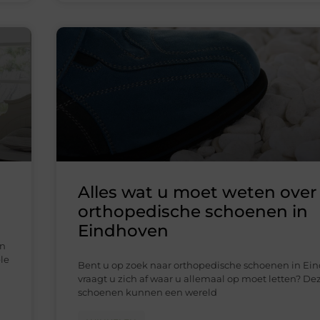
Alles wat u moet weten over
orthopedische schoenen in
Eindhoven
en
le
Bent u op zoek naar orthopedische schoenen in Ei
vraagt u zich af waar u allemaal op moet letten? De
schoenen kunnen een wereld