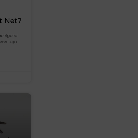
t Net?
speelgoed
eren zijn