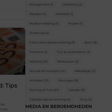
Management
(1)
Marketing
(2)
Meubels
(5)
Mobiliteit
(1)
Mode en Kleding
(5)
Muziek
(1)
Onderwijs
(4)
Particuliere dienstverlening
(3)
Sport
(9)
Toerisme
(2)
Tuin en buitenleven
(1)
Vakantie
(10)
Verbouwen
(2)
Vervoer en transport
(4)
Webdesign
(2)
Winkelen
(21)
Woningen
(8)
: Tips
Woning en Tuin
(20)
Zakelijk
(13)
Zakelijke dienstverlening
(5)
Zorg
(3)
 het
MEDIA EN BEROEMDHEDEN
r van