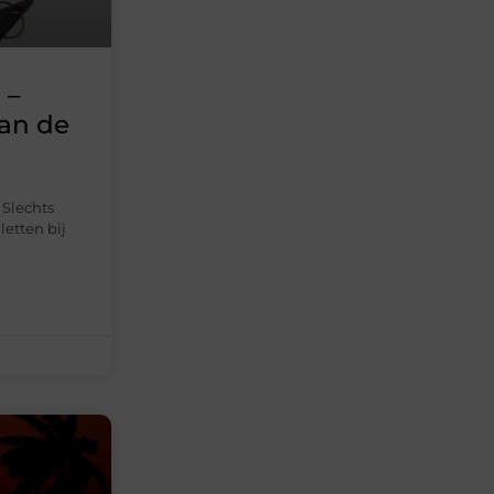
 –
van de
 Slechts
etten bij