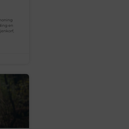
 honing
eding en
jenkorf,