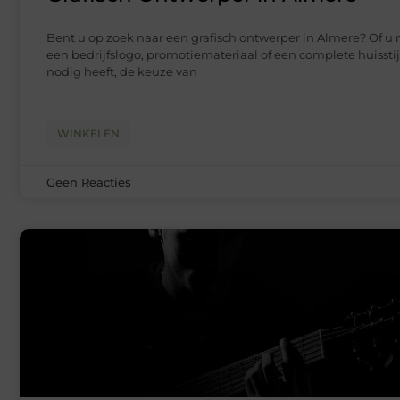
Bent u op zoek naar een grafisch ontwerper in Almere? Of u 
een bedrijfslogo, promotiemateriaal of een complete huisstij
nodig heeft, de keuze van
WINKELEN
Geen Reacties