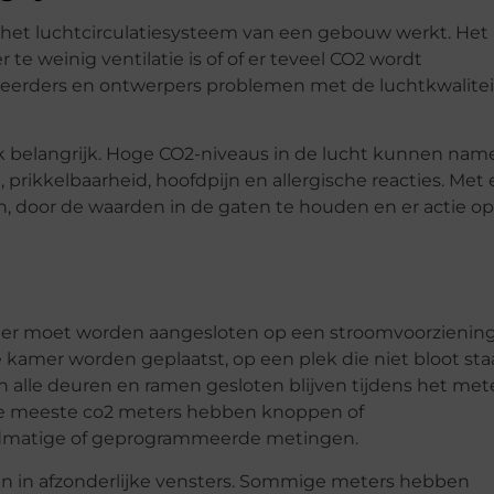
d het luchtcirculatiesysteem van een gebouw werkt. Het
te weinig ventilatie is of of er teveel CO2 wordt
rders en ontwerpers problemen met de luchtkwalitei
 belangrijk. Hoge CO2-niveaus in de lucht kunnen name
prikkelbaarheid, hoofdpijn en allergische reacties. Met
 door de waarden in de gaten te houden en er actie op
ter moet worden aangesloten op een stroomvoorziening
 kamer worden geplaatst, op een plek die niet bloot sta
 alle deuren en ramen gesloten blijven tijdens het met
De meeste co2 meters hebben knoppen of
dmatige of geprogrammeerde metingen.
n in afzonderlijke vensters. Sommige meters hebben