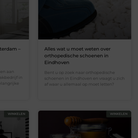
terdam –
Alles wat u moet weten over
orthopedische schoenen in
Eindhoven
ten aan
Bent u op zoek naar orthopedische
kbedrijf in
schoenen in Eindhoven en vraagt u zich
elangrijke
af waar u allemaal op moet letten?
WINKELEN
WINKELEN