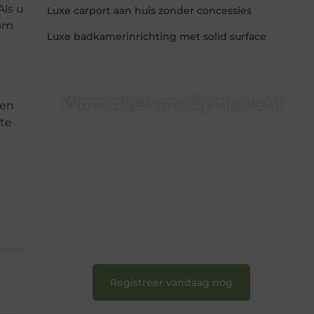
Als u
Luxe carport aan huis zonder concessies
 om
Luxe badkamerinrichting met solid surface
Word deel van Olympios.nl
gen
te
Bij Olympios.nl draait alles om betrokkenheid,
creativiteit en vrijheid in content. Of je nu jouw
eerste blogpost ooit wilt schrijven, graag je
verhaal deelt, of gewoon op zoek bent naar
inspiratie: bij ons vind je een plek.
❝
Wij nodigen u uit om u bij onze groeiende
gemeenschap aan te sluiten en uw stem te
laten horen.
❞
Registreer vandaag nog