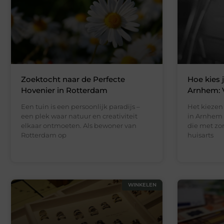
Zoektocht naar de Perfecte
Hoe kies j
Hovenier in Rotterdam
Arnhem: 
Een tuin is een persoonlijk paradijs –
Het kiezen
een plek waar natuur en creativiteit
in Arnhem i
elkaar ontmoeten. Als bewoner van
die met zo
Rotterdam op
huisarts
WINKELEN