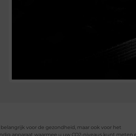
n belangrijk voor de gezondheid, maar ook voor het
handig apparaat waarmee u uw CO2-niveaus kunt meten 