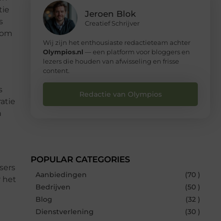
tie
Jeroen Blok
s
Creatief Schrijver
arom
Wij zijn het enthousiaste redactieteam achter
Olympios.nl
— een platform voor bloggers en
lezers die houden van afwisseling en frisse
content.
s
Redactie van Olympios
atie
n
POPULAR CATEGORIES
sers
Aanbiedingen
(70 )
r het
Bedrijven
(50 )
Blog
(32 )
Dienstverlening
(30 )