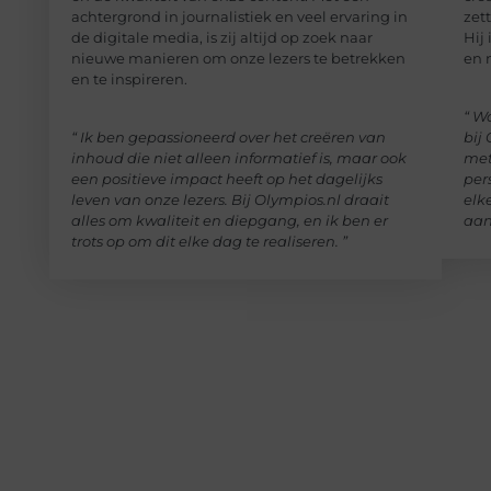
achtergrond in journalistiek en veel ervaring in
zet
de digitale media, is zij altijd op zoek naar
Hij
nieuwe manieren om onze lezers te betrekken
en 
en te inspireren.
“ W
“ Ik ben gepassioneerd over het creëren van
bij
inhoud die niet alleen informatief is, maar ook
met
een positieve impact heeft op het dagelijks
pers
leven van onze lezers. Bij Olympios.nl draait
elke
alles om kwaliteit en diepgang, en ik ben er
aan
trots op om dit elke dag te realiseren. ”