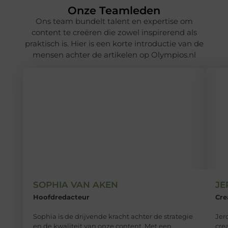
Onze Teamleden
Ons team bundelt talent en expertise om
content te creëren die zowel inspirerend als
praktisch is. Hier is een korte introductie van de
mensen achter de artikelen op Olympios.nl
SOPHIA VAN AKEN
JE
Hoofdredacteur
Cre
Sophia is de drijvende kracht achter de strategie
Jer
en de kwaliteit van onze content. Met een
cre