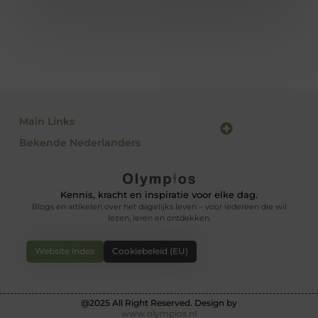
Main Links
Bekende Nederlanders
Goede backlinks: waarom ze belangrijk zijn en hoe jij ze krijgt
Inkomsten genereren met jouw website: haal het maximale uit je online platform
Kennis, kracht en inspiratie voor elke dag.
Blogs en artikelen over het dagelijks leven – voor iedereen die wil
lezen, leren en ontdekken.
Website index
Cookiebeleid (EU)
@2025 All Right Reserved. Design by
www.olympios.nl