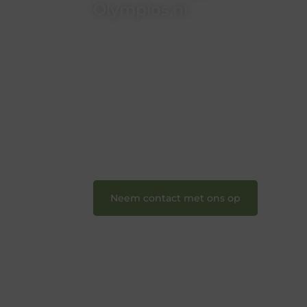
Olympios.nl
Bij Olympios.nl draait alles om
betrokkenheid, creativiteit en vrijheid
in content. Of je nu jouw eerste
blogpost ooit wilt schrijven, graag je
verhaal deelt, of gewoon op zoek bent
naar inspiratie: bij ons vind je een plek.
❝
Wij nodigen u uit om u bij onze
groeiende gemeenschap aan te
sluiten en uw stem te laten horen.
❞
Neem contact met ons op