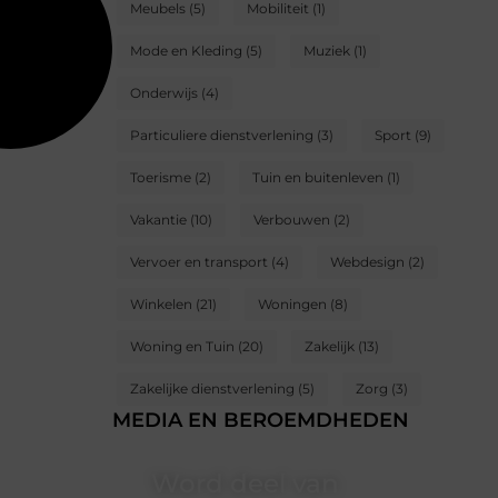
Meubels
(5)
Mobiliteit
(1)
Mode en Kleding
(5)
Muziek
(1)
Onderwijs
(4)
Particuliere dienstverlening
(3)
Sport
(9)
Toerisme
(2)
Tuin en buitenleven
(1)
Vakantie
(10)
Verbouwen
(2)
Vervoer en transport
(4)
Webdesign
(2)
Winkelen
(21)
Woningen
(8)
Woning en Tuin
(20)
Zakelijk
(13)
Zakelijke dienstverlening
(5)
Zorg
(3)
MEDIA EN BEROEMDHEDEN
Word deel van