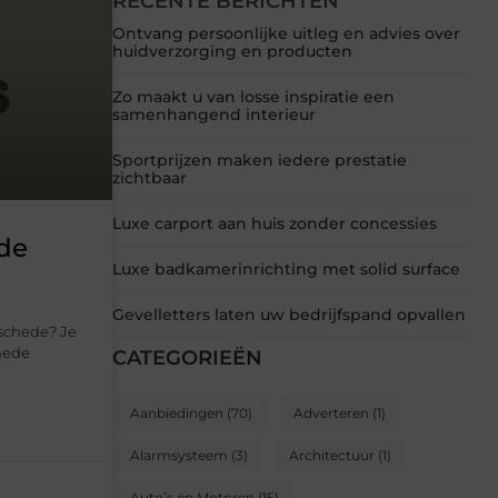
RECENTE BERICHTEN
Ontvang persoonlijke uitleg en advies over
huidverzorging en producten
Zo maakt u van losse inspiratie een
samenhangend interieur
Sportprijzen maken iedere prestatie
zichtbaar
Luxe carport aan huis zonder concessies
ede
Luxe badkamerinrichting met solid surface
Gevelletters laten uw bedrijfspand opvallen
schede? Je
hede
CATEGORIEËN
Aanbiedingen
(70)
Adverteren
(1)
Alarmsysteem
(3)
Architectuur
(1)
Auto’s en Motoren
(15)