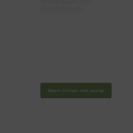
Word deel van
Olympios.nl
Bij Olympios.nl draait alles om
betrokkenheid, creativiteit en vrijheid
in content. Of je nu jouw eerste
blogpost ooit wilt schrijven, graag je
verhaal deelt, of gewoon op zoek bent
naar inspiratie: bij ons vind je een plek.
❝
Wij nodigen u uit om u bij onze
groeiende gemeenschap aan te
sluiten en uw stem te laten horen.
❞
Neem contact met ons op