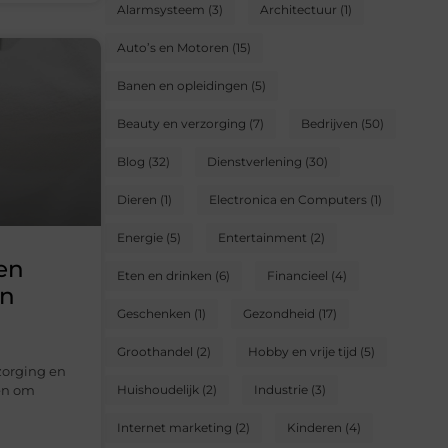
Alarmsysteem
(3)
Architectuur
(1)
Auto’s en Motoren
(15)
Banen en opleidingen
(5)
Beauty en verzorging
(7)
Bedrijven
(50)
Blog
(32)
Dienstverlening
(30)
Dieren
(1)
Electronica en Computers
(1)
Energie
(5)
Entertainment
(2)
en
Eten en drinken
(6)
Financieel
(4)
en
Geschenken
(1)
Gezondheid
(17)
Groothandel
(2)
Hobby en vrije tijd
(5)
zorging en
en om
Huishoudelijk
(2)
Industrie
(3)
Internet marketing
(2)
Kinderen
(4)