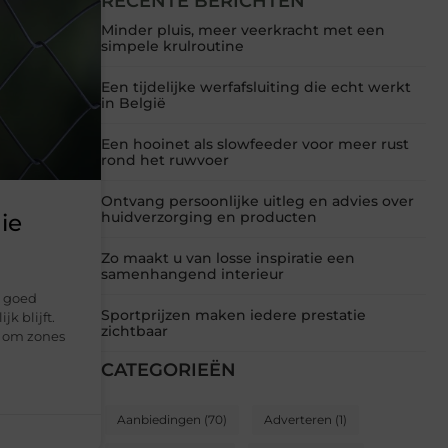
RECENTE BERICHTEN
Minder pluis, meer veerkracht met een
simpele krulroutine
Een tijdelijke werfafsluiting die echt werkt
in België
Een hooinet als slowfeeder voor meer rust
rond het ruwvoer
Ontvang persoonlijke uitleg en advies over
huidverzorging en producten
die
Zo maakt u van losse inspiratie een
samenhangend interieur
t goed
Sportprijzen maken iedere prestatie
k blijft.
zichtbaar
t om zones
CATEGORIEËN
Aanbiedingen
(70)
Adverteren
(1)