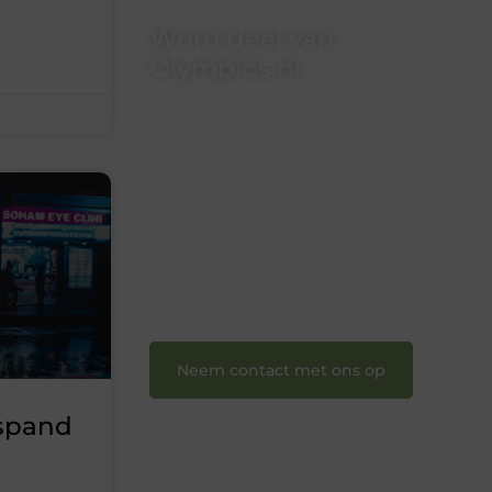
Word deel van
Olympios.nl
Bij Olympios.nl draait alles om
betrokkenheid, creativiteit en vrijheid
in content. Of je nu jouw eerste
blogpost ooit wilt schrijven, graag je
verhaal deelt, of gewoon op zoek bent
naar inspiratie: bij ons vind je een plek.
❝
Wij nodigen u uit om u bij onze
groeiende gemeenschap aan te
sluiten en uw stem te laten horen.
❞
Neem contact met ons op
fspand