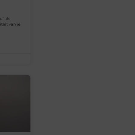
f als
teit van je