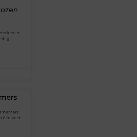
dozen
 product in
eilig
emers
ndernemers
in één keer