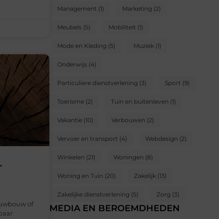
Management
(1)
Marketing
(2)
Meubels
(5)
Mobiliteit
(1)
Mode en Kleding
(5)
Muziek
(1)
Onderwijs
(4)
Particuliere dienstverlening
(3)
Sport
(9)
Toerisme
(2)
Tuin en buitenleven
(1)
Vakantie
(10)
Verbouwen
(2)
Vervoer en transport
(4)
Webdesign
(2)
Winkelen
(21)
Woningen
(8)
r
Woning en Tuin
(20)
Zakelijk
(13)
Zakelijke dienstverlening
(5)
Zorg
(3)
ieuwbouw of
MEDIA EN BEROEMDHEDEN
baar