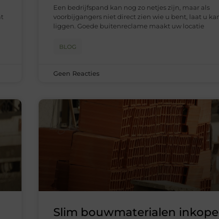
Een bedrijfspand kan nog zo netjes zijn, maar als
at
voorbijgangers niet direct zien wie u bent, laat u k
liggen. Goede buitenreclame maakt uw locatie
BLOG
Geen Reacties
Slim bouwmaterialen inkop