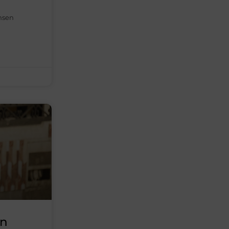
ansen
en