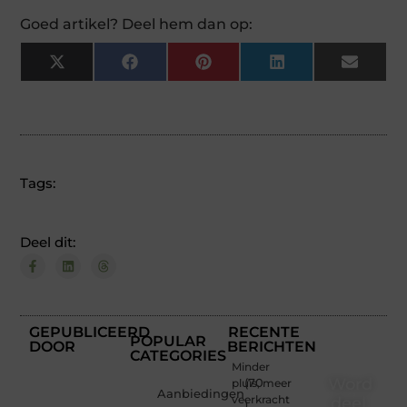
Goed artikel? Deel hem dan op:
X
Facebook
Pinterest
LinkedIn
Email
(Twitter)
Tags:
Deel dit:
GEPUBLICEERD
RECENTE
POPULAR
DOOR
BERICHTEN
CATEGORIES
Minder
Word
pluis, meer
(70
Aanbiedingen
veerkracht
deel
)