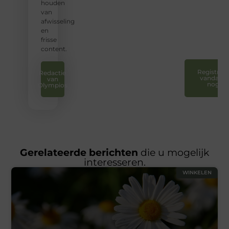
stem
houden
te
van
laten
afwisseling
horen.
en
❞
frisse
content.
Registreer
Redactie
vandaag
van
nog
Olympios
Gerelateerde berichten
die u mogelijk
interesseren.
WINKELEN