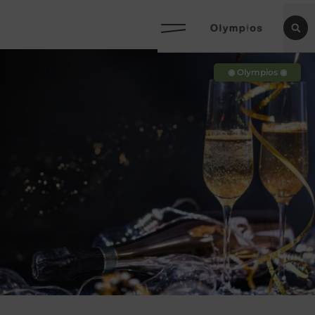
◉ Olympios ◉