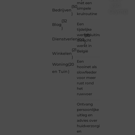
met een
van
(50
simpele
Bedrijven
Olympios
)
krulroutine
(32
Bij
Een
Blog
Olympios.nl
)
tijdelijke
draait
werfafsluiting
(30
alles
Dienstverlening
die echt
)
om
werkt in
betrokkenheid
(21
België
Winkelen
creativiteit
)
en
Een
Woning
(20
vrijheid
hooinet als
in
en Tuin
)
slowfeeder
content.
voor meer
Of je
rust rond
nu
het
jouw
ruwvoer
eerste
blogpost
Ontvang
ooit
persoonlijke
wilt
uitleg en
schrijven,
advies over
graag
huidverzorging
je
en