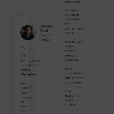
verhaal
producten
deelt,
of
Zo maakt u
gewoon
van losse
op
inspiratie
zoek
een
Jeroen
bent
samenhangend
Blok
naar
interieur
Creatief
inspiratie:
Schrijver
Sportprijzen
bij ons
maken
vind je
Wij
iedere
een
zijn
prestatie
plek.
het
zichtbaar
enthousiaste
❝
Wij
redactieteam
Luxe
nodigen
achter
carport aan
u uit
Olympios.nl
huis zonder
om u
—
concessies
bij
een
onze
platform
Luxe
groeiende
voor
badkamerinrichting
gemeenscha
bloggers
met solid
aan te
en
surface
sluiten
lezers
en uw
die