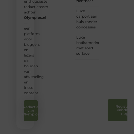
zichtbaar
enthousiaste
❝
Wij
redactieteam
Luxe
nodigen
achter
carport aan
u uit
Olympios.nl
huis zonder
om u
—
concessies
bij
een
onze
platform
Luxe
groeiende
voor
badkamerinrichting
gemeenscha
bloggers
met solid
aan te
en
surface
sluiten
lezers
en uw
die
stem
houden
te
van
laten
afwisseling
horen.
en
❞
frisse
content.
Registreer
Redactie
vandaag
van
nog
Olympios