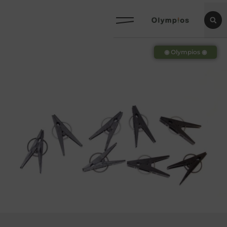
◉ Olympios ◉