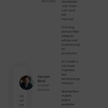
in
en Tuin
)
slowfeeder
content.
voor meer
Of je
rust rond
nu
het
jouw
ruwvoer
eerste
blogpost
Ontvang
ooit
persoonlijke
wilt
uitleg en
schrijven,
advies over
graag
huidverzorging
je
en
verhaal
producten
deelt,
of
Zo maakt u
gewoon
van losse
op
inspiratie
zoek
een
Jeroen
bent
samenhangend
Blok
naar
interieur
Creatief
inspiratie:
Schrijver
Sportprijzen
bij ons
maken
vind je
Wij
iedere
een
zijn
prestatie
plek.
het