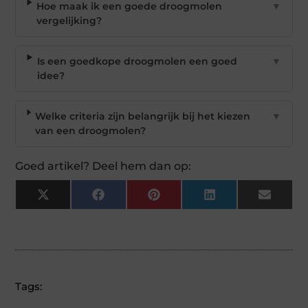
Hoe maak ik een goede droogmolen
▼
vergelijking?
Is een goedkope droogmolen een goed
▼
idee?
Welke criteria zijn belangrijk bij het kiezen
▼
van een droogmolen?
Goed artikel? Deel hem dan op:
X
Facebook
Pinterest
LinkedIn
Email
(Twitter)
Tags: