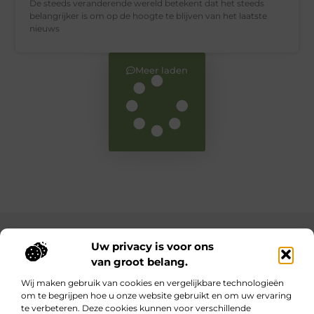
De steeds veranderende wereld betekent dat het steeds
belangrijker is om op de hoogte te blijven van het laatste
nieuws
Meer laden
Main Links
Uw privacy is voor ons
van groot belang.
Bekende Nederlanders
Goede backlinks: waarom ze belangrijk zijn en hoe jij ze krijgt
Inkomsten genereren met jouw website: haal het maximale uit je online platform
Wij maken gebruik van cookies en vergelijkbare technologieën
om te begrijpen hoe u onze website gebruikt en om uw ervaring
te verbeteren. Deze cookies kunnen voor verschillende