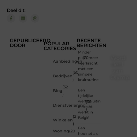
Deel dit:
GEPUBLICEERD
RECENTE
POPULAR
DOOR
BERICHTEN
CATEGORIES
Minder
Word
pluis, meer
(70
Aanbiedingen
veerkracht
deel
)
met een
van
(50
simpele
Bedrijven
Olympios
)
krulroutine
(32
Bij
Een
Blog
Olympios.nl
)
tijdelijke
draait
werfafsluiting
(30
alles
Dienstverlening
die echt
)
om
werkt in
betrokkenheid
(21
België
Winkelen
creativiteit
)
en
Een
Woning
(20
vrijheid
hooinet als