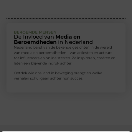
BEROEMDE MENSEN
De Invloed van
Media en
Beroemdheden
in Nederland
Nederland barst van de bekende gezichten in de wereld
van media en beroemdheden – van artiesten en acteurs
tot influencers en online sterren. Ze inspireren, creëren en
laten een blijvende indruk achter.
Ontdek wie ons land in beweging brengt en welke
verhalen schuilgaan achter hun succes.