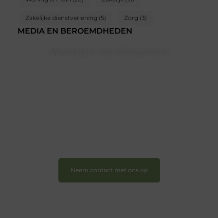
Zakelijke dienstverlening
(5)
Zorg
(3)
MEDIA EN BEROEMDHEDEN
Word deel van Olympios.nl
Bij Olympios.nl draait alles om betrokkenheid,
creativiteit en vrijheid in content. Of je nu jouw eerste
blogpost ooit wilt schrijven, graag je verhaal deelt, of
gewoon op zoek bent naar inspiratie: bij ons vind je
een plek.
❝
Wij nodigen u uit om u bij onze groeiende
gemeenschap aan te sluiten en uw stem te laten
horen.
❞
Neem contact met ons op