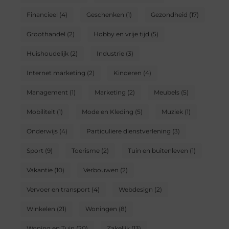
Financieel
(4)
Geschenken
(1)
Gezondheid
(17)
Groothandel
(2)
Hobby en vrije tijd
(5)
Huishoudelijk
(2)
Industrie
(3)
Internet marketing
(2)
Kinderen
(4)
Management
(1)
Marketing
(2)
Meubels
(5)
Mobiliteit
(1)
Mode en Kleding
(5)
Muziek
(1)
Onderwijs
(4)
Particuliere dienstverlening
(3)
Sport
(9)
Toerisme
(2)
Tuin en buitenleven
(1)
Vakantie
(10)
Verbouwen
(2)
Vervoer en transport
(4)
Webdesign
(2)
Winkelen
(21)
Woningen
(8)
Woning en Tuin
(20)
Zakelijk
(13)