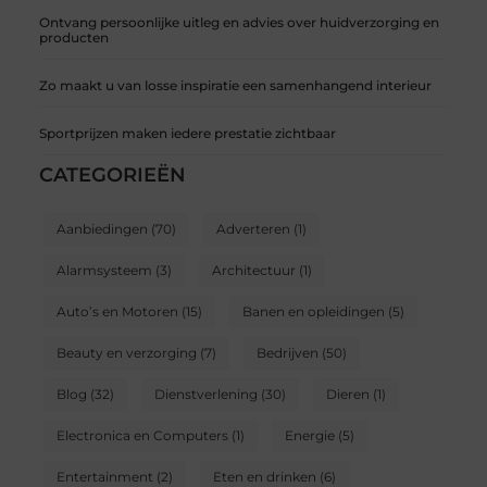
Ontvang persoonlijke uitleg en advies over huidverzorging en
producten
Zo maakt u van losse inspiratie een samenhangend interieur
Sportprijzen maken iedere prestatie zichtbaar
CATEGORIEËN
Aanbiedingen
(70)
Adverteren
(1)
Alarmsysteem
(3)
Architectuur
(1)
Auto’s en Motoren
(15)
Banen en opleidingen
(5)
Beauty en verzorging
(7)
Bedrijven
(50)
Blog
(32)
Dienstverlening
(30)
Dieren
(1)
Electronica en Computers
(1)
Energie
(5)
Entertainment
(2)
Eten en drinken
(6)