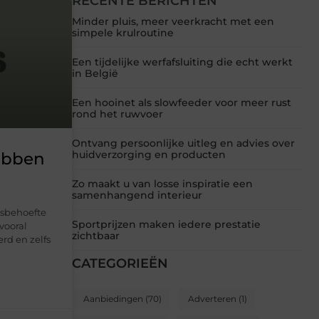
RECENTE BERICHTEN
Minder pluis, meer veerkracht met een
simpele krulroutine
Een tijdelijke werfafsluiting die echt werkt
in België
Een hooinet als slowfeeder voor meer rust
rond het ruwvoer
Ontvang persoonlijke uitleg en advies over
huidverzorging en producten
ebben
Zo maakt u van losse inspiratie een
samenhangend interieur
dsbehoefte
Sportprijzen maken iedere prestatie
vooral
zichtbaar
rd en zelfs
CATEGORIEËN
Aanbiedingen
(70)
Adverteren
(1)