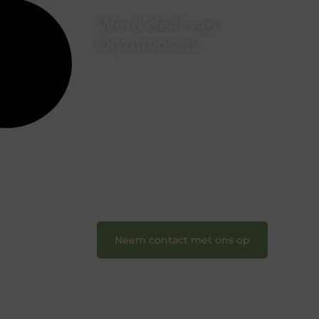
Word deel van
Olympios.nl
Bij Olympios.nl draait alles om
betrokkenheid, creativiteit en vrijheid
in content. Of je nu jouw eerste
blogpost ooit wilt schrijven, graag je
verhaal deelt, of gewoon op zoek bent
naar inspiratie: bij ons vind je een plek.
❝
Wij nodigen u uit om u bij onze
groeiende gemeenschap aan te
sluiten en uw stem te laten horen.
❞
Neem contact met ons op