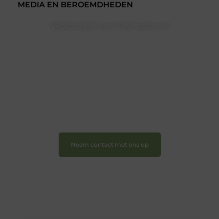
MEDIA EN BEROEMDHEDEN
Word deel van Olympios.nl
Bij Olympios.nl draait alles om betrokkenheid,
creativiteit en vrijheid in content. Of je nu jouw eerste
blogpost ooit wilt schrijven, graag je verhaal deelt, of
gewoon op zoek bent naar inspiratie: bij ons vind je
een plek.
❝
Wij nodigen u uit om u bij onze groeiende
gemeenschap aan te sluiten en uw stem te laten
horen.
❞
Neem contact met ons op