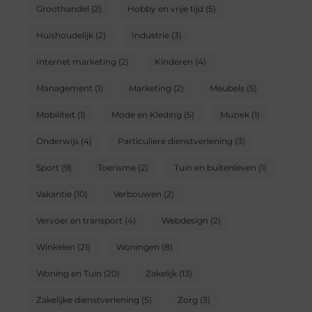
Groothandel
(2)
Hobby en vrije tijd
(5)
Huishoudelijk
(2)
Industrie
(3)
Internet marketing
(2)
Kinderen
(4)
Management
(1)
Marketing
(2)
Meubels
(5)
Mobiliteit
(1)
Mode en Kleding
(5)
Muziek
(1)
Onderwijs
(4)
Particuliere dienstverlening
(3)
Sport
(9)
Toerisme
(2)
Tuin en buitenleven
(1)
Vakantie
(10)
Verbouwen
(2)
Vervoer en transport
(4)
Webdesign
(2)
Winkelen
(21)
Woningen
(8)
Woning en Tuin
(20)
Zakelijk
(13)
Zakelijke dienstverlening
(5)
Zorg
(3)