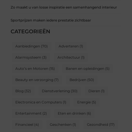
Zo maakt u van losse inspiratie een samenhangend interieur
Sportprijzen maken iedere prestatie zichtbaar
CATEGORIEËN
Aanbiedingen
(70)
Adverteren
(1)
Alarmsysteem
(3)
Architectuur
(1)
Auto’s en Motoren
(15)
Banen en opleidingen
(5)
Beauty en verzorging
(7)
Bedrijven
(50)
Blog
(32)
Dienstverlening
(30)
Dieren
(1)
Electronica en Computers
(1)
Energie
(5)
Entertainment
(2)
Eten en drinken
(6)
Financieel
(4)
Geschenken
(1)
Gezondheid
(17)