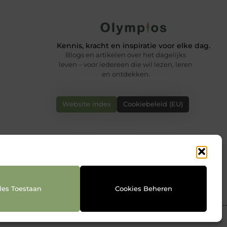
Kennis, kracht en inspiratie voor elke dag.
Blogs en artikelen over het dagelijks
leven – voor iedereen die wil lezen, leren
en ontdekken.
Website index
Cookiebeleid (EU)
les Toestaan
Cookies Beheren