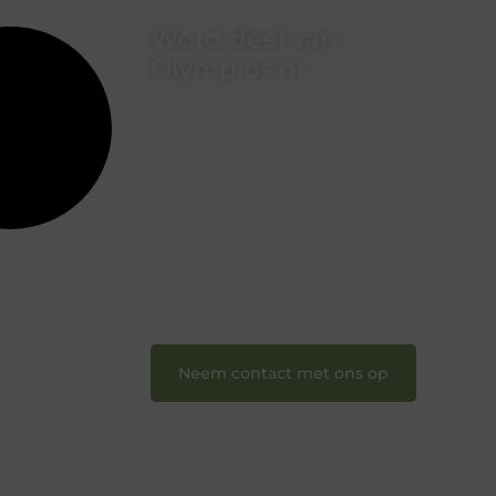
Word deel van
Olympios.nl
Bij Olympios.nl draait alles om
betrokkenheid, creativiteit en vrijheid
in content. Of je nu jouw eerste
blogpost ooit wilt schrijven, graag je
verhaal deelt, of gewoon op zoek bent
naar inspiratie: bij ons vind je een plek.
❝
Wij nodigen u uit om u bij onze
groeiende gemeenschap aan te
sluiten en uw stem te laten horen.
❞
Neem contact met ons op