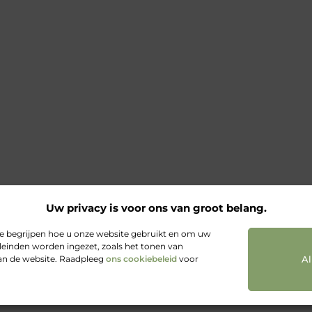
Uw privacy is voor ons van groot belang.
te begrijpen hoe u onze website gebruikt en om uw
leinden worden ingezet, zoals het tonen van
van de website. Raadpleeg
ons cookiebeleid
voor
Al
@2025 All Right Reserved. Design by
www.olympios.nl