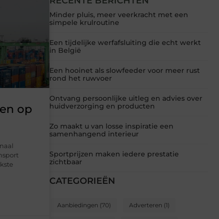
RECENTE BERICHTEN
Minder pluis, meer veerkracht met een
simpele krulroutine
Een tijdelijke werfafsluiting die echt werkt
in België
Een hooinet als slowfeeder voor meer rust
rond het ruwvoer
Ontvang persoonlijke uitleg en advies over
huidverzorging en producten
ren op
Zo maakt u van losse inspiratie een
samenhangend interieur
onaal
Sportprijzen maken iedere prestatie
nsport
zichtbaar
jkste
CATEGORIEËN
Aanbiedingen
(70)
Adverteren
(1)