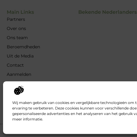
Main Links
Bekende Nederlanders
Partners
Over ons
Ons team
Beroemdheden
Uit de Media
Contact
Aanmelden
Goede backlinks: waarom ze
belangrijk zijn en hoe jij ze krijgt
Inkomsten genereren met jouw
Wij maken gebruik van cookies en vergelijkbare technologieën om 
website: haal het maximale uit je
ervaring te verbeteren. Deze cookies kunnen voor verschillende doe
online platform
gepersonaliseerde advertenties en het analyseren van het gebruik 
meer informatie.