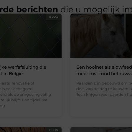
rde berichten
die u mogelijk in
BLOG
ijke werfafsluiting die
Een hooinet als slowfeed
t in België
meer rust rond het ruwv
aats, renovatie of
Paarden zijn gebouwd om he
is pas echt goed
deel van de dag te kauwen o
erd als de omgeving veilig
Toch krijgen veel paarden h
elijk blijft. Een tijdelijke
ing
BLOG