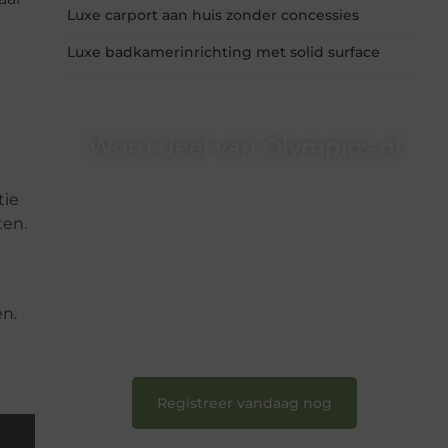
Luxe carport aan huis zonder concessies
Luxe badkamerinrichting met solid surface
Word deel van Olympios.nl
Bij Olympios.nl draait alles om betrokkenheid,
tie
creativiteit en vrijheid in content. Of je nu jouw
ten.
eerste blogpost ooit wilt schrijven, graag je
verhaal deelt, of gewoon op zoek bent naar
inspiratie: bij ons vind je een plek.
❝
Wij nodigen u uit om u bij onze groeiende
en.
gemeenschap aan te sluiten en uw stem te
laten horen.
❞
Registreer vandaag nog