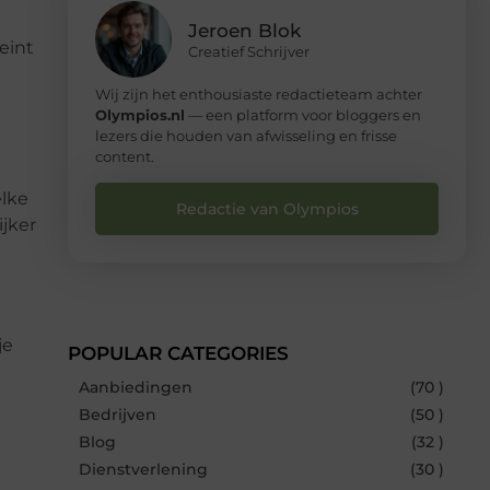
Jeroen Blok
eint
Creatief Schrijver
Wij zijn het enthousiaste redactieteam achter
Olympios.nl
— een platform voor bloggers en
lezers die houden van afwisseling en frisse
content.
elke
Redactie van Olympios
jker
je
POPULAR CATEGORIES
Aanbiedingen
(70 )
Bedrijven
(50 )
Blog
(32 )
Dienstverlening
(30 )