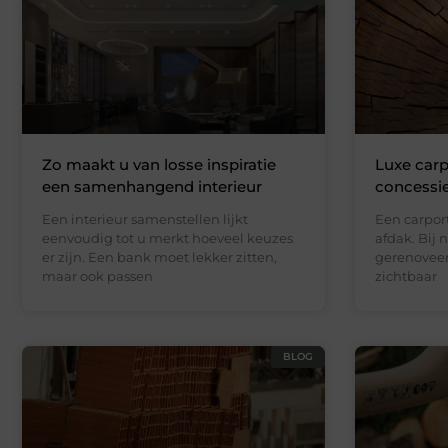
Zo maakt u van losse inspiratie
Luxe carp
een samenhangend interieur
concessi
Een interieur samenstellen lijkt
Een carport
eenvoudig tot u merkt hoeveel keuzes
afdak. Bij 
er zijn. Een bank moet lekker zitten,
gerenoveer
maar ook passen
zichtbaar
BLOG