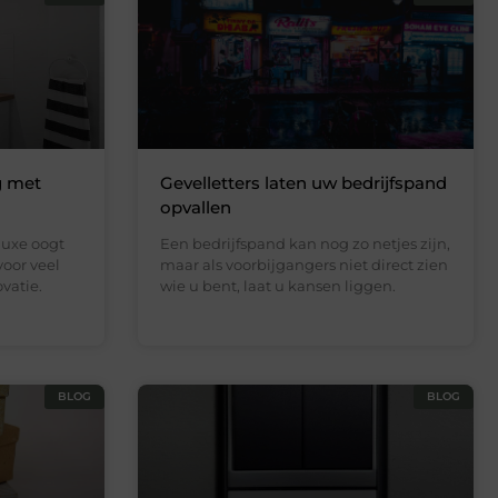
g met
Gevelletters laten uw bedrijfspand
opvallen
luxe oogt
Een bedrijfspand kan nog zo netjes zijn,
 voor veel
maar als voorbijgangers niet direct zien
vatie.
wie u bent, laat u kansen liggen.
BLOG
BLOG