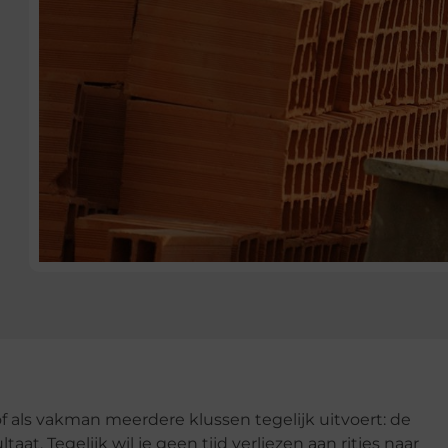
 als vakman meerdere klussen tegelijk uitvoert: de
at. Tegelijk wil je geen tijd verliezen aan ritjes naar