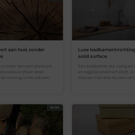
ort aan huis zonder
Luxe badkamerinrichtin
es
solid surface
 is meer dan een praktisch
Een badkamer die rustig en 
nieuwbouw of een strak
en tegelijk praktisch blijft, is
de woning is het ook een
mensen het doel bij een reno
BLOG