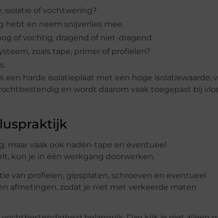
 isolatie of vochtwering?
ig hebt en neem snijverlies mee.
g of vochtig, dragend of niet-dragend.
steem, zoals tape, primer of profielen?
s.
s een harde isolatieplaat met een hoge isolatiewaarde, 
vochtbestendig en wordt daarom vaak toegepast bij vlo
luspraktijk
nodig, maar vaak ook naden-tape en eventueel
elt, kun je in één werkgang doorwerken.
e van profielen, gipsplaten, schroeven en eventueel
kte en afmetingen, zodat je niet met verkeerde maten
 vochtbestendigheid belangrijk. Dan kijk je niet alleen n