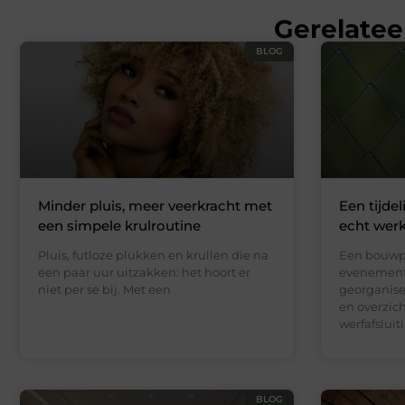
Gerelatee
BLOG
Minder pluis, meer veerkracht met
Een tijdel
een simpele krulroutine
echt werk
Pluis, futloze plukken en krullen die na
Een bouwpl
een paar uur uitzakken: het hoort er
evenement 
niet per se bij. Met een
georganise
en overzicht
werfafsluit
BLOG