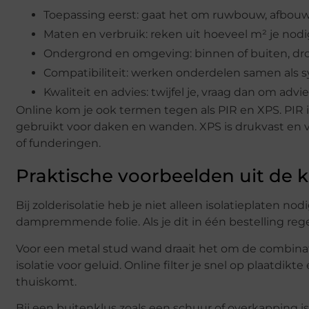
Toepassing eerst: gaat het om ruwbouw, afbouw,
Maten en verbruik: reken uit hoeveel m² je nod
Ondergrond en omgeving: binnen of buiten, droo
Compatibiliteit: werken onderdelen samen als sy
Kwaliteit en advies: twijfel je, vraag dan om advie
Online kom je ook termen tegen als PIR en XPS. PIR i
gebruikt voor daken en wanden. XPS is drukvast en 
of funderingen.
Praktische voorbeelden uit de k
Bij zolderisolatie heb je niet alleen isolatieplaten 
dampremmende folie. Als je dit in één bestelling reg
Voor een metal stud wand draait het om de combinati
isolatie voor geluid. Online filter je snel op plaatdi
thuiskomt.
Bij een buitenklus zoals een schuur of overkapping is