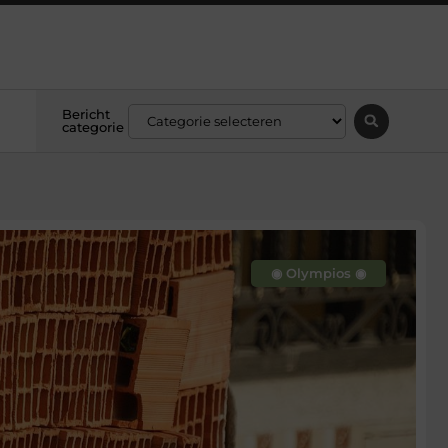
Bericht
categorie
◉ Olympios ◉