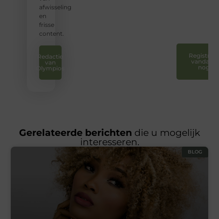
laten
afwisseling
horen.
en
❞
frisse
content.
Registreer
Redactie
vandaag
van
nog
Olympios
Gerelateerde berichten
die u mogelijk
interesseren.
BLOG