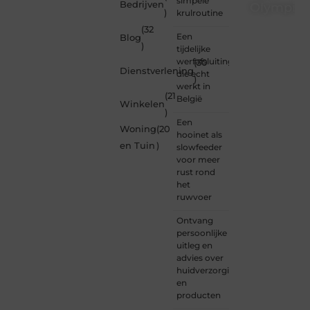
simpele
Bedrijven
Olympios
)
krulroutine
(32
Bij
Een
Blog
Olympios.nl
)
tijdelijke
draait
werfafsluiting
(30
alles
Dienstverlening
die echt
)
om
werkt in
betrokkenheid
(21
België
Winkelen
creativiteit
)
en
Een
Woning
(20
vrijheid
hooinet als
in
en Tuin
)
slowfeeder
content.
voor meer
Of je
rust rond
nu
het
jouw
ruwvoer
eerste
blogpost
Ontvang
ooit
persoonlijke
wilt
uitleg en
schrijven,
advies over
graag
huidverzorging
je
en
verhaal
producten
deelt,