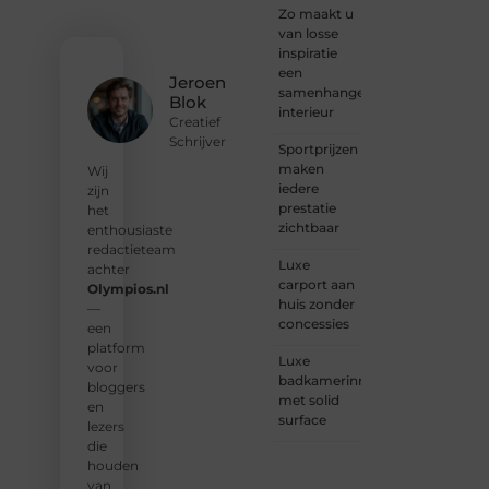
of
Zo maakt u
gewoon
van losse
op
inspiratie
zoek
een
Jeroen
bent
samenhangend
Blok
naar
interieur
Creatief
inspiratie:
Schrijver
Sportprijzen
bij ons
maken
vind je
Wij
iedere
een
zijn
prestatie
plek.
het
zichtbaar
enthousiaste
❝
Wij
redactieteam
Luxe
nodigen
achter
carport aan
u uit
Olympios.nl
huis zonder
om u
—
concessies
bij
een
onze
platform
Luxe
groeiende
voor
badkamerinrichting
gemeenscha
bloggers
met solid
aan te
en
surface
sluiten
lezers
en uw
die
stem
houden
te
van