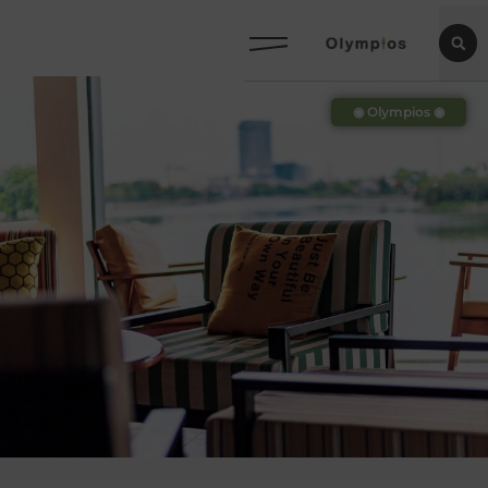
◉ Olympios ◉