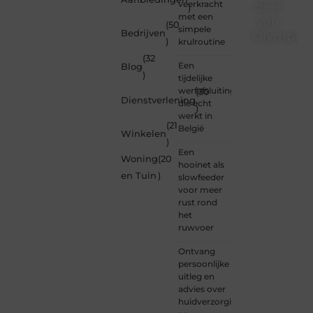
veerkracht
deel
)
met een
van
(50
simpele
Bedrijven
Olympios
)
krulroutine
(32
Bij
Een
Blog
Olympios.nl
)
tijdelijke
draait
werfafsluiting
(30
alles
Dienstverlening
die echt
)
om
werkt in
betrokkenheid
(21
België
Winkelen
creativiteit
)
en
Een
Woning
(20
vrijheid
hooinet als
in
en Tuin
)
slowfeeder
content.
voor meer
Of je
rust rond
nu
het
jouw
ruwvoer
eerste
blogpost
Ontvang
ooit
persoonlijke
wilt
uitleg en
schrijven,
advies over
graag
huidverzorging
je