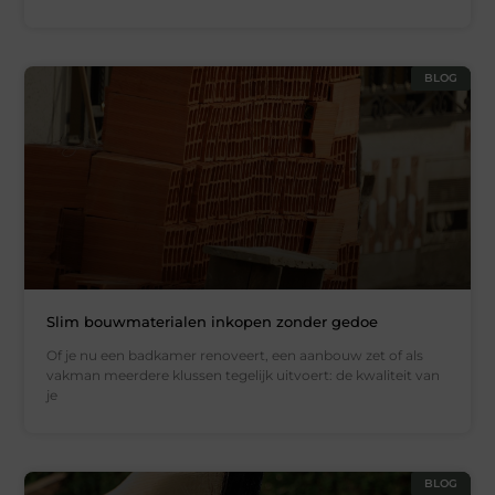
BLOG
Slim bouwmaterialen inkopen zonder gedoe
Of je nu een badkamer renoveert, een aanbouw zet of als
vakman meerdere klussen tegelijk uitvoert: de kwaliteit van
je
BLOG