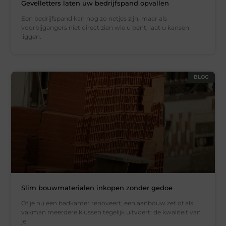
Gevelletters laten uw bedrijfspand opvallen
Een bedrijfspand kan nog zo netjes zijn, maar als
voorbijgangers niet direct zien wie u bent, laat u kansen
liggen.
BLOG
Slim bouwmaterialen inkopen zonder gedoe
Of je nu een badkamer renoveert, een aanbouw zet of als
vakman meerdere klussen tegelijk uitvoert: de kwaliteit van
je