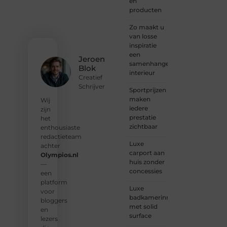
en
verhaal
producten
deelt,
of
Zo maakt u
gewoon
van losse
op
inspiratie
zoek
een
Jeroen
bent
samenhangend
Blok
naar
interieur
Creatief
inspiratie:
Schrijver
Sportprijzen
bij ons
maken
vind je
Wij
iedere
een
zijn
prestatie
plek.
het
zichtbaar
enthousiaste
❝
Wij
redactieteam
Luxe
nodigen
achter
carport aan
u uit
Olympios.nl
huis zonder
om u
—
concessies
bij
een
onze
platform
Luxe
groeiende
voor
badkamerinrichting
gemeenscha
bloggers
met solid
aan te
en
surface
sluiten
lezers