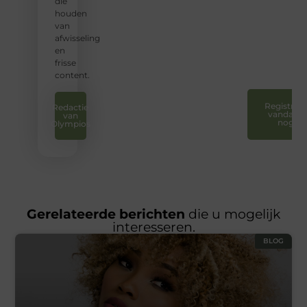
en uw
die
stem
houden
te
van
laten
afwisseling
horen.
en
❞
frisse
content.
Registreer
Redactie
vandaag
van
nog
Olympios
Gerelateerde berichten
die u mogelijk
interesseren.
BLOG