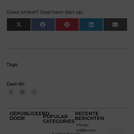
Goed artikel? Deel hem dan op:
X
Facebook
Pinterest
LinkedIn
Email
(Twitter)
Tags:
Deel dit:
GEPUBLICEERD
RECENTE
POPULAR
DOOR
BERICHTEN
CATEGORIES
Minder
Word
pluis, meer
(70
Aanbiedingen