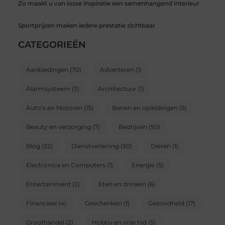
Zo maakt u van losse inspiratie een samenhangend interieur
Sportprijzen maken iedere prestatie zichtbaar
CATEGORIEËN
Aanbiedingen
(70)
Adverteren
(1)
Alarmsysteem
(3)
Architectuur
(1)
Auto’s en Motoren
(15)
Banen en opleidingen
(5)
Beauty en verzorging
(7)
Bedrijven
(50)
Blog
(32)
Dienstverlening
(30)
Dieren
(1)
Electronica en Computers
(1)
Energie
(5)
Entertainment
(2)
Eten en drinken
(6)
Financieel
(4)
Geschenken
(1)
Gezondheid
(17)
Groothandel
(2)
Hobby en vrije tijd
(5)