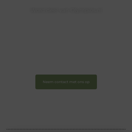
Word deel van Olympios.nl
Bij Olympios.nl draait alles om betrokkenheid,
creativiteit en vrijheid in content. Of je nu jouw eerste
blogpost ooit wilt schrijven, graag je verhaal deelt, of
gewoon op zoek bent naar inspiratie: bij ons vind je
een plek.
❝
Wij nodigen u uit om u bij onze groeiende
gemeenschap aan te sluiten en uw stem te laten
horen.
❞
Neem contact met ons op