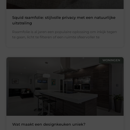
Squid raamfolie: stijlvolle privacy met een natuurlijke
uitstraling
Raamfolie is al jaren een populaire oplossing om inkijk tegen
te gaan, licht te filteren of een ruimte sfeervoller te
WONINGEN
Wat maakt een designkeuken uniek?