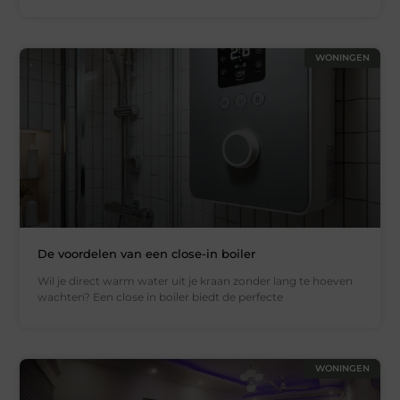
WONINGEN
De voordelen van een close-in boiler
Wil je direct warm water uit je kraan zonder lang te hoeven
wachten? Een close in boiler biedt de perfecte
WONINGEN