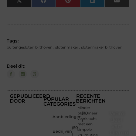
X
Facebook
Pinterest
LinkedIn
Email
(Twitter)
Tags:
buitengesloten bilthoven
,
slotenmaker
,
slotenmaker bilthoven
Deel dit:
GEPUBLICEERD
RECENTE
POPULAR
DOOR
BERICHTEN
CATEGORIES
Minder
Word
pluis, meer
(70
Aanbiedingen
veerkracht
deel
)
met een
van
(50
simpele
Bedrijven
Olympios
)
krulroutine