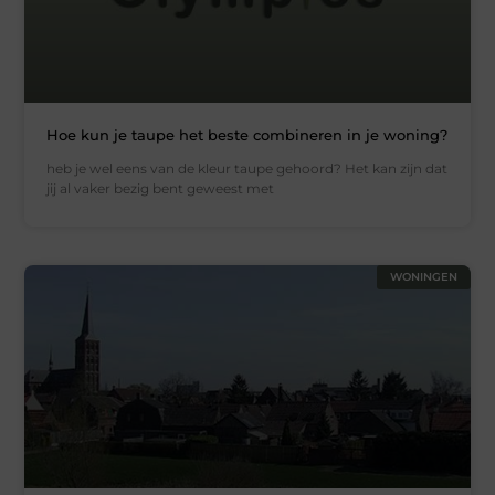
Hoe kun je taupe het beste combineren in je woning?
heb je wel eens van de kleur taupe gehoord? Het kan zijn dat
jij al vaker bezig bent geweest met
WONINGEN