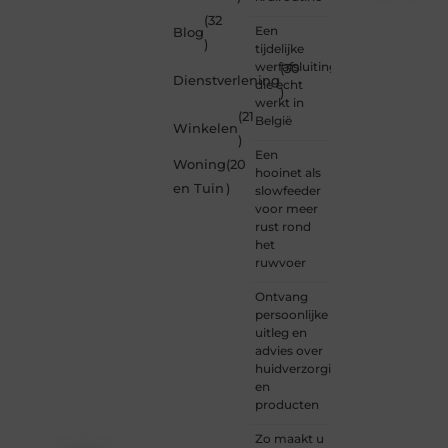
(32
Bij
Een
Blog
Olympios.nl
)
tijdelijke
draait
werfafsluiting
(30
alles
Dienstverlening
die echt
)
om
werkt in
betrokkenheid
(21
België
Winkelen
creativiteit
)
en
Een
Woning
(20
vrijheid
hooinet als
in
en Tuin
)
slowfeeder
content.
voor meer
Of je
rust rond
nu
het
jouw
ruwvoer
eerste
blogpost
Ontvang
ooit
persoonlijke
wilt
uitleg en
schrijven,
advies over
graag
huidverzorging
je
en
verhaal
producten
deelt,
of
Zo maakt u