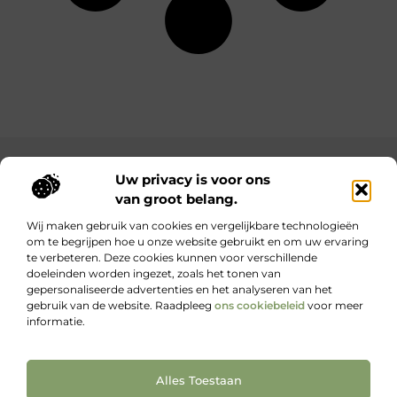
Main Links
Uw privacy is voor ons
van groot belang.
Bekende Nederlanders
Goede backlinks: waarom ze belangrijk zijn en hoe jij ze krijgt
Inkomsten genereren met jouw website: haal het maximale uit je online platform
Wij maken gebruik van cookies en vergelijkbare technologieën
om te begrijpen hoe u onze website gebruikt en om uw ervaring
te verbeteren. Deze cookies kunnen voor verschillende
Kennis, kracht en inspiratie voor elke dag.
doeleinden worden ingezet, zoals het tonen van
Blogs en artikelen over het dagelijks leven – voor iedereen die wil
gepersonaliseerde advertenties en het analyseren van het
lezen, leren en ontdekken.
gebruik van de website. Raadpleeg
ons cookiebeleid
voor meer
informatie.
Website index
Cookiebeleid (EU)
Alles Toestaan