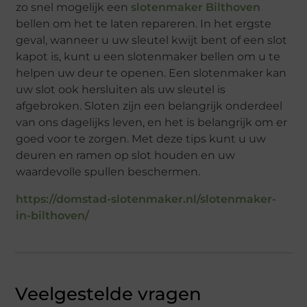
zo snel mogelijk een
slotenmaker Bilthoven
bellen om het te laten repareren. In het ergste
geval, wanneer u uw sleutel kwijt bent of een slot
kapot is, kunt u een slotenmaker bellen om u te
helpen uw deur te openen. Een slotenmaker kan
uw slot ook hersluiten als uw sleutel is
afgebroken. Sloten zijn een belangrijk onderdeel
van ons dagelijks leven, en het is belangrijk om er
goed voor te zorgen. Met deze tips kunt u uw
deuren en ramen op slot houden en uw
waardevolle spullen beschermen.
https://domstad-slotenmaker.nl/slotenmaker-
in-bilthoven/
Veelgestelde vragen