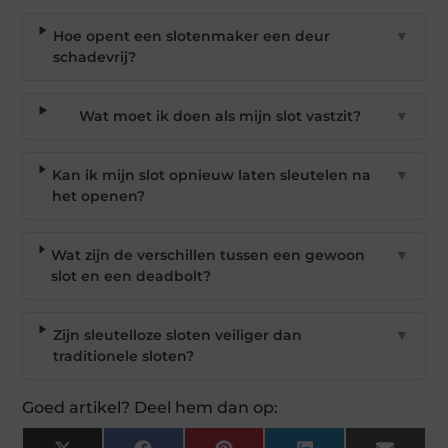
Hoe opent een slotenmaker een deur
▼
schadevrij?
Wat moet ik doen als mijn slot vastzit?
▼
Kan ik mijn slot opnieuw laten sleutelen na
▼
het openen?
Wat zijn de verschillen tussen een gewoon
▼
slot en een deadbolt?
Zijn sleutelloze sloten veiliger dan
▼
traditionele sloten?
Goed artikel? Deel hem dan op: