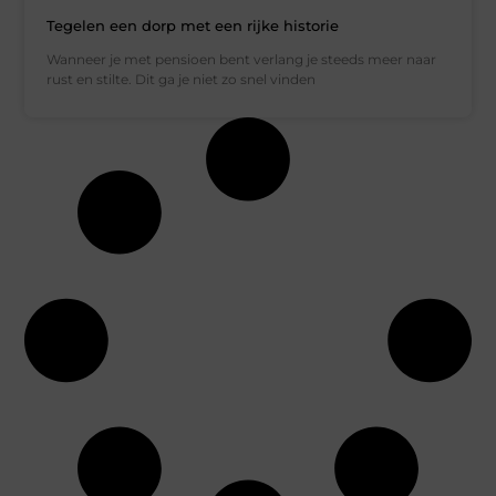
Tegelen een dorp met een rijke historie
Wanneer je met pensioen bent verlang je steeds meer naar
rust en stilte. Dit ga je niet zo snel vinden