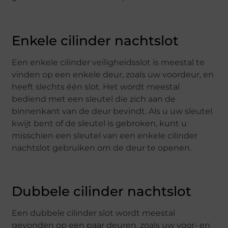
Enkele cilinder nachtslot
Een enkele cilinder veiligheidsslot is meestal te
vinden op een enkele deur, zoals uw voordeur, en
heeft slechts één slot. Het wordt meestal
bediend met een sleutel die zich aan de
binnenkant van de deur bevindt. Als u uw sleutel
kwijt bent of de sleutel is gebroken, kunt u
misschien een sleutel van een enkele cilinder
nachtslot gebruiken om de deur te openen.
Dubbele cilinder nachtslot
Een dubbele cilinder slot wordt meestal
gevonden op een paar deuren, zoals uw voor- en