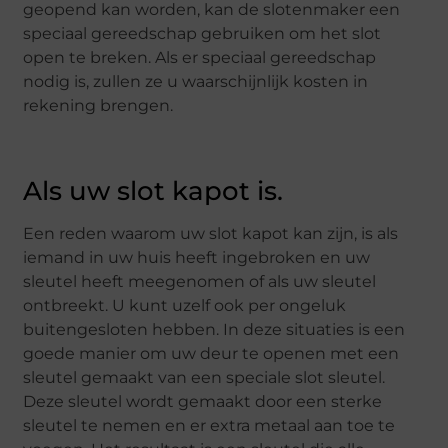
geopend kan worden, kan de slotenmaker een
speciaal gereedschap gebruiken om het slot
open te breken. Als er speciaal gereedschap
nodig is, zullen ze u waarschijnlijk kosten in
rekening brengen.
Als uw slot kapot is.
Een reden waarom uw slot kapot kan zijn, is als
iemand in uw huis heeft ingebroken en uw
sleutel heeft meegenomen of als uw sleutel
ontbreekt. U kunt uzelf ook per ongeluk
buitengesloten hebben. In deze situaties is een
goede manier om uw deur te openen met een
sleutel gemaakt van een speciale slot sleutel.
Deze sleutel wordt gemaakt door een sterke
sleutel te nemen en er extra metaal aan toe te