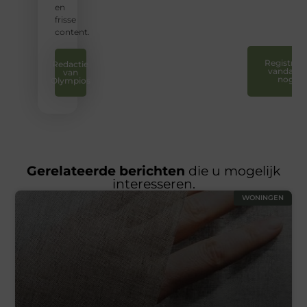
horen.
en
❞
frisse
content.
Registreer
Redactie
vandaag
van
nog
Olympios
Gerelateerde berichten
die u mogelijk
interesseren.
WONINGEN