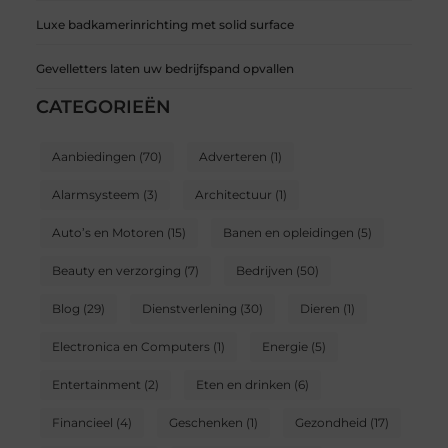
Luxe badkamerinrichting met solid surface
Gevelletters laten uw bedrijfspand opvallen
CATEGORIEËN
Aanbiedingen
(70)
Adverteren
(1)
Alarmsysteem
(3)
Architectuur
(1)
Auto’s en Motoren
(15)
Banen en opleidingen
(5)
Beauty en verzorging
(7)
Bedrijven
(50)
Blog
(29)
Dienstverlening
(30)
Dieren
(1)
Electronica en Computers
(1)
Energie
(5)
Entertainment
(2)
Eten en drinken
(6)
Financieel
(4)
Geschenken
(1)
Gezondheid
(17)