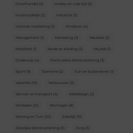
Groothandel
(2)
Hobby en vrije tijd
(5)
Huishoudelijk
(2)
Industrie
(3)
Internet marketing
(2)
Kinderen
(4)
Management
(1)
Marketing
(2)
Meubels
(5)
Mobiliteit
(1)
Mode en Kleding
(5)
Muziek
(1)
Onderwijs
(4)
Particuliere dienstverlening
(3)
Sport
(9)
Toerisme
(2)
Tuin en buitenleven
(1)
Vakantie
(10)
Verbouwen
(2)
Vervoer en transport
(4)
Webdesign
(2)
Winkelen
(21)
Woningen
(8)
Woning en Tuin
(20)
Zakelijk
(13)
Zakelijke dienstverlening
(5)
Zorg
(3)