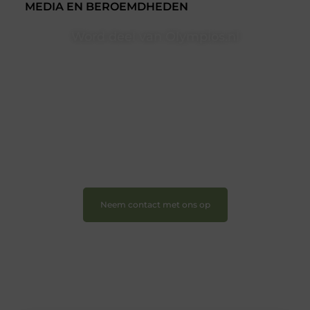
MEDIA EN BEROEMDHEDEN
Word deel van Olympios.nl
Bij Olympios.nl draait alles om betrokkenheid,
creativiteit en vrijheid in content. Of je nu jouw eerste
blogpost ooit wilt schrijven, graag je verhaal deelt, of
gewoon op zoek bent naar inspiratie: bij ons vind je
een plek.
❝
Wij nodigen u uit om u bij onze groeiende
gemeenschap aan te sluiten en uw stem te laten
horen.
❞
Neem contact met ons op