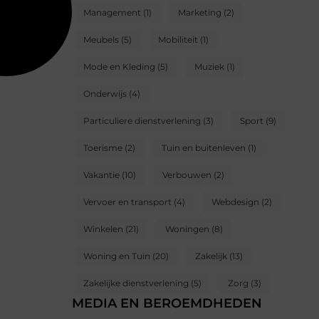
Management
(1)
Marketing
(2)
Meubels
(5)
Mobiliteit
(1)
Mode en Kleding
(5)
Muziek
(1)
Onderwijs
(4)
Particuliere dienstverlening
(3)
Sport
(9)
Toerisme
(2)
Tuin en buitenleven
(1)
Vakantie
(10)
Verbouwen
(2)
Vervoer en transport
(4)
Webdesign
(2)
Winkelen
(21)
Woningen
(8)
Woning en Tuin
(20)
Zakelijk
(13)
Zakelijke dienstverlening
(5)
Zorg
(3)
MEDIA EN BEROEMDHEDEN