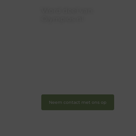
Word deel van
Olympios.nl
Bij Olympios.nl draait alles om
betrokkenheid, creativiteit en vrijheid
in content. Of je nu jouw eerste
blogpost ooit wilt schrijven, graag je
verhaal deelt, of gewoon op zoek bent
naar inspiratie: bij ons vind je een plek.
❝
Wij nodigen u uit om u bij onze
groeiende gemeenschap aan te
sluiten en uw stem te laten horen.
❞
Neem contact met ons op