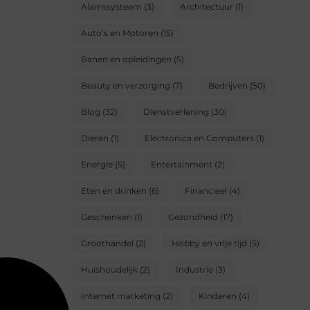
Alarmsysteem
(3)
Architectuur
(1)
Auto’s en Motoren
(15)
Banen en opleidingen
(5)
Beauty en verzorging
(7)
Bedrijven
(50)
Blog
(32)
Dienstverlening
(30)
Dieren
(1)
Electronica en Computers
(1)
Energie
(5)
Entertainment
(2)
Eten en drinken
(6)
Financieel
(4)
Geschenken
(1)
Gezondheid
(17)
Groothandel
(2)
Hobby en vrije tijd
(5)
Huishoudelijk
(2)
Industrie
(3)
Internet marketing
(2)
Kinderen
(4)