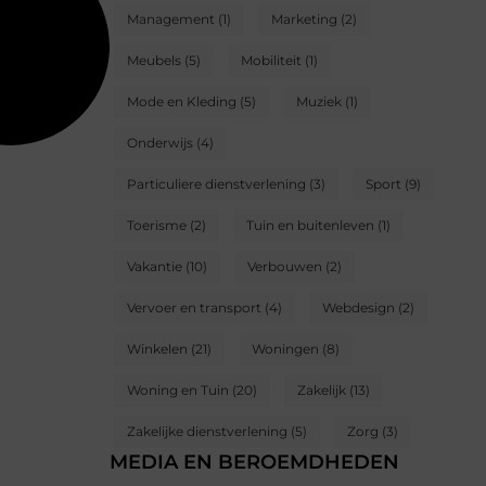
Management
(1)
Marketing
(2)
Meubels
(5)
Mobiliteit
(1)
Mode en Kleding
(5)
Muziek
(1)
Onderwijs
(4)
Particuliere dienstverlening
(3)
Sport
(9)
Toerisme
(2)
Tuin en buitenleven
(1)
Vakantie
(10)
Verbouwen
(2)
Vervoer en transport
(4)
Webdesign
(2)
Winkelen
(21)
Woningen
(8)
Woning en Tuin
(20)
Zakelijk
(13)
Zakelijke dienstverlening
(5)
Zorg
(3)
MEDIA EN BEROEMDHEDEN