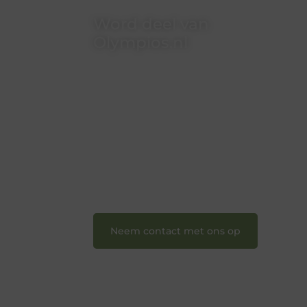
Word deel van
Olympios.nl
Bij Olympios.nl draait alles om
betrokkenheid, creativiteit en vrijheid
in content. Of je nu jouw eerste
blogpost ooit wilt schrijven, graag je
verhaal deelt, of gewoon op zoek bent
naar inspiratie: bij ons vind je een plek.
❝
Wij nodigen u uit om u bij onze
groeiende gemeenschap aan te
sluiten en uw stem te laten horen.
❞
Neem contact met ons op