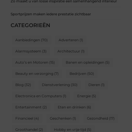
Zo maakt u van losse inspiratie een samenhangend interieur
Sportprijzen maken iedere prestatie zichtbaar
CATEGORIEËN
Aanbiedingen
(70)
Adverteren
(1)
Alarmsysteem
(3)
Architectuur
(1)
Auto’s en Motoren
(15)
Banen en opleidingen
(5)
Beauty en verzorging
(7)
Bedrijven
(50)
Blog
(32)
Dienstverlening
(30)
Dieren
(1)
Electronica en Computers
(1)
Energie
(5)
Entertainment
(2)
Eten en drinken
(6)
Financieel
(4)
Geschenken
(1)
Gezondheid
(17)
Groothandel
(2)
Hobby en vrije tijd
(5)