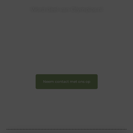
Word deel van Olympios.nl
Bij Olympios.nl draait alles om betrokkenheid,
creativiteit en vrijheid in content. Of je nu jouw eerste
blogpost ooit wilt schrijven, graag je verhaal deelt, of
gewoon op zoek bent naar inspiratie: bij ons vind je
een plek.
❝
Wij nodigen u uit om u bij onze groeiende
gemeenschap aan te sluiten en uw stem te laten
horen.
❞
Neem contact met ons op