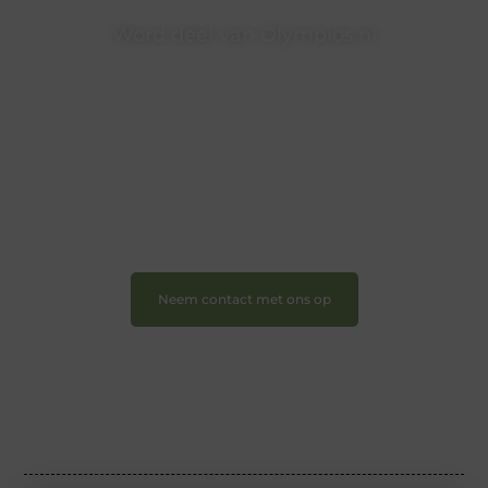
Word deel van Olympios.nl
Bij Olympios.nl draait alles om betrokkenheid,
creativiteit en vrijheid in content. Of je nu jouw eerste
blogpost ooit wilt schrijven, graag je verhaal deelt, of
gewoon op zoek bent naar inspiratie: bij ons vind je
een plek.
❝
Wij nodigen u uit om u bij onze groeiende
gemeenschap aan te sluiten en uw stem te laten
horen.
❞
Neem contact met ons op