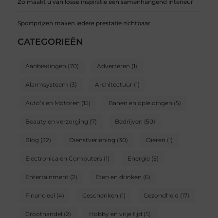
Zo maakt u van losse inspiratie een samenhangend interieur
Sportprijzen maken iedere prestatie zichtbaar
CATEGORIEËN
Aanbiedingen
(70)
Adverteren
(1)
Alarmsysteem
(3)
Architectuur
(1)
Auto’s en Motoren
(15)
Banen en opleidingen
(5)
Beauty en verzorging
(7)
Bedrijven
(50)
Blog
(32)
Dienstverlening
(30)
Dieren
(1)
Electronica en Computers
(1)
Energie
(5)
Entertainment
(2)
Eten en drinken
(6)
Financieel
(4)
Geschenken
(1)
Gezondheid
(17)
Groothandel
(2)
Hobby en vrije tijd
(5)