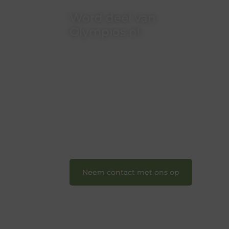
Word deel van
Olympios.nl
Bij Olympios.nl draait alles om
betrokkenheid, creativiteit en vrijheid
in content. Of je nu jouw eerste
blogpost ooit wilt schrijven, graag je
verhaal deelt, of gewoon op zoek bent
naar inspiratie: bij ons vind je een plek.
❝
Wij nodigen u uit om u bij onze
groeiende gemeenschap aan te
sluiten en uw stem te laten horen.
❞
Neem contact met ons op