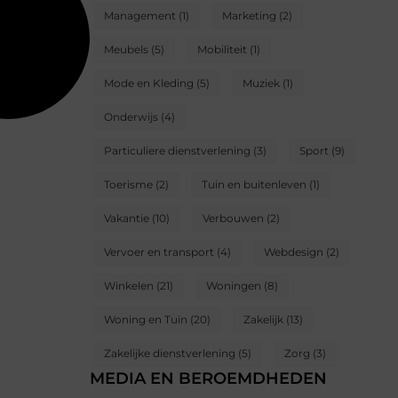
Management
(1)
Marketing
(2)
Meubels
(5)
Mobiliteit
(1)
Mode en Kleding
(5)
Muziek
(1)
Onderwijs
(4)
Particuliere dienstverlening
(3)
Sport
(9)
Toerisme
(2)
Tuin en buitenleven
(1)
Vakantie
(10)
Verbouwen
(2)
Vervoer en transport
(4)
Webdesign
(2)
Winkelen
(21)
Woningen
(8)
Woning en Tuin
(20)
Zakelijk
(13)
Zakelijke dienstverlening
(5)
Zorg
(3)
MEDIA EN BEROEMDHEDEN