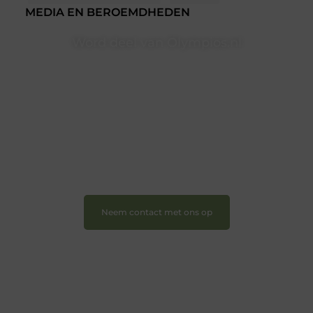
MEDIA EN BEROEMDHEDEN
Word deel van Olympios.nl
Bij Olympios.nl draait alles om betrokkenheid,
creativiteit en vrijheid in content. Of je nu jouw eerste
blogpost ooit wilt schrijven, graag je verhaal deelt, of
gewoon op zoek bent naar inspiratie: bij ons vind je
een plek.
❝
Wij nodigen u uit om u bij onze groeiende
gemeenschap aan te sluiten en uw stem te laten
horen.
❞
Neem contact met ons op