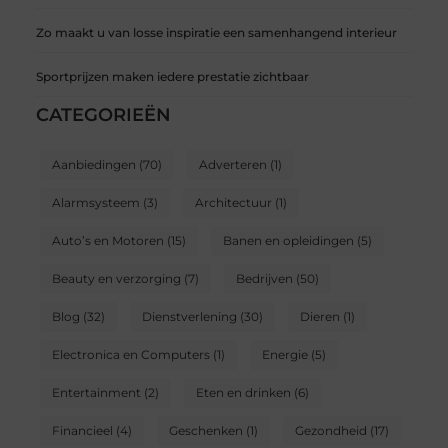
Zo maakt u van losse inspiratie een samenhangend interieur
Sportprijzen maken iedere prestatie zichtbaar
CATEGORIEËN
Aanbiedingen
(70)
Adverteren
(1)
Alarmsysteem
(3)
Architectuur
(1)
Auto’s en Motoren
(15)
Banen en opleidingen
(5)
Beauty en verzorging
(7)
Bedrijven
(50)
Blog
(32)
Dienstverlening
(30)
Dieren
(1)
Electronica en Computers
(1)
Energie
(5)
Entertainment
(2)
Eten en drinken
(6)
Financieel
(4)
Geschenken
(1)
Gezondheid
(17)