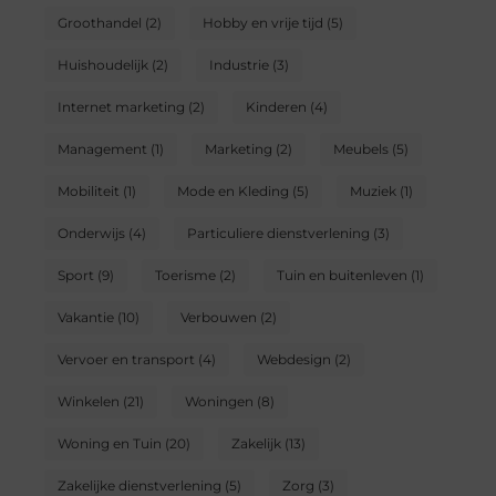
Groothandel
(2)
Hobby en vrije tijd
(5)
Huishoudelijk
(2)
Industrie
(3)
Internet marketing
(2)
Kinderen
(4)
Management
(1)
Marketing
(2)
Meubels
(5)
Mobiliteit
(1)
Mode en Kleding
(5)
Muziek
(1)
Onderwijs
(4)
Particuliere dienstverlening
(3)
Sport
(9)
Toerisme
(2)
Tuin en buitenleven
(1)
Vakantie
(10)
Verbouwen
(2)
Vervoer en transport
(4)
Webdesign
(2)
Winkelen
(21)
Woningen
(8)
Woning en Tuin
(20)
Zakelijk
(13)
Zakelijke dienstverlening
(5)
Zorg
(3)