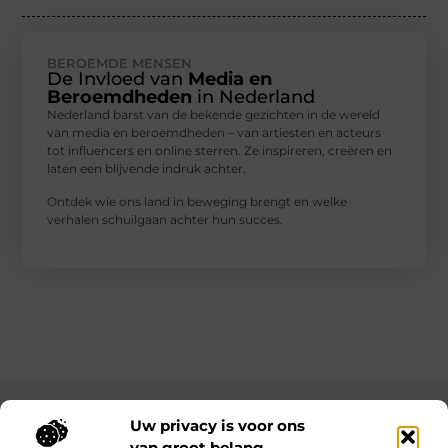
BEROEMDE MENSEN
De Invloed van
Media en
Beroemdheden
in Nederland
Nederland barst van de bekende gezichten in de wereld
van media en beroemdheden – van artiesten en acteurs
tot influencers en online sterren. Ze inspireren, creëren en
laten een blijvende indruk achter.
Ontdek wie ons land in beweging brengt en welke
verhalen schuilgaan achter hun succes.
Main Links
Uw privacy is voor ons
van groot belang.