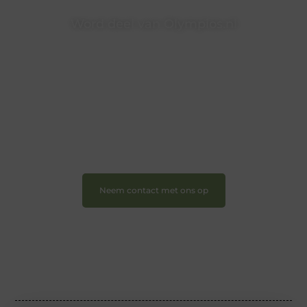
Word deel van Olympios.nl
Bij Olympios.nl draait alles om betrokkenheid,
creativiteit en vrijheid in content. Of je nu jouw eerste
blogpost ooit wilt schrijven, graag je verhaal deelt, of
gewoon op zoek bent naar inspiratie: bij ons vind je
een plek.
❝
Wij nodigen u uit om u bij onze groeiende
gemeenschap aan te sluiten en uw stem te laten
horen.
❞
Neem contact met ons op