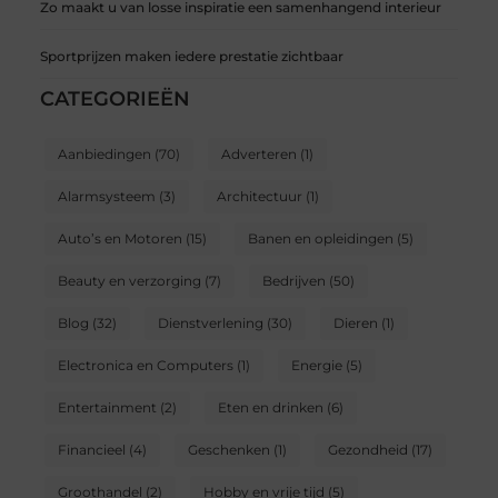
Zo maakt u van losse inspiratie een samenhangend interieur
Sportprijzen maken iedere prestatie zichtbaar
CATEGORIEËN
Aanbiedingen
(70)
Adverteren
(1)
Alarmsysteem
(3)
Architectuur
(1)
Auto’s en Motoren
(15)
Banen en opleidingen
(5)
Beauty en verzorging
(7)
Bedrijven
(50)
Blog
(32)
Dienstverlening
(30)
Dieren
(1)
Electronica en Computers
(1)
Energie
(5)
Entertainment
(2)
Eten en drinken
(6)
Financieel
(4)
Geschenken
(1)
Gezondheid
(17)
Groothandel
(2)
Hobby en vrije tijd
(5)