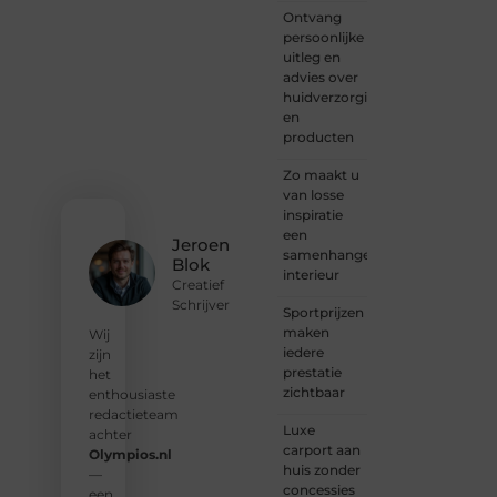
blogpost
Ontvang
ooit
persoonlijke
wilt
uitleg en
schrijven,
advies over
graag
huidverzorging
je
en
verhaal
producten
deelt,
of
Zo maakt u
gewoon
van losse
op
inspiratie
zoek
een
Jeroen
bent
samenhangend
Blok
naar
interieur
Creatief
inspiratie:
Schrijver
Sportprijzen
bij ons
maken
vind je
Wij
iedere
een
zijn
prestatie
plek.
het
zichtbaar
enthousiaste
❝
Wij
redactieteam
Luxe
nodigen
achter
carport aan
u uit
Olympios.nl
huis zonder
om u
—
concessies
bij
een