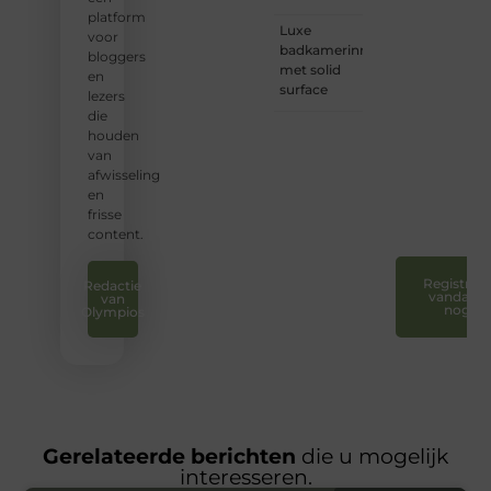
onze
platform
Luxe
groeiende
voor
badkamerinrichting
gemeenscha
bloggers
met solid
aan te
en
surface
sluiten
lezers
en uw
die
stem
houden
te
van
laten
afwisseling
horen.
en
❞
frisse
content.
Registreer
Redactie
vandaag
van
nog
Olympios
Gerelateerde berichten
die u mogelijk
interesseren.