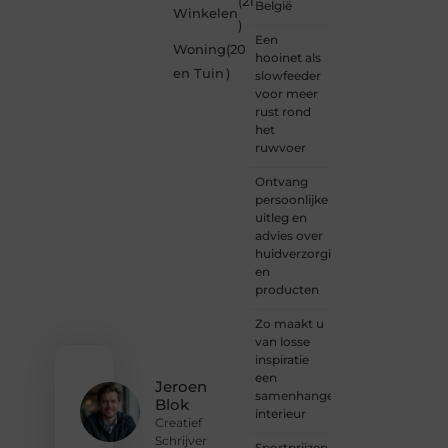
(21
België
Winkelen
creativiteit
)
en
Een
Woning
(20
vrijheid
hooinet als
in
en Tuin
)
slowfeeder
content.
voor meer
Of je
rust rond
nu
het
jouw
ruwvoer
eerste
blogpost
Ontvang
ooit
persoonlijke
wilt
uitleg en
schrijven,
advies over
graag
huidverzorging
je
en
verhaal
producten
deelt,
of
Zo maakt u
gewoon
van losse
op
inspiratie
zoek
een
Jeroen
bent
samenhangend
Blok
naar
interieur
Creatief
inspiratie:
Schrijver
Sportprijzen