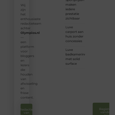
bij ons
maken
vind je
Wij
iedere
een
zijn
prestatie
plek.
het
zichtbaar
enthousiaste
❝
Wij
redactieteam
Luxe
nodigen
achter
carport aan
u uit
Olympios.nl
huis zonder
om u
—
concessies
bij
een
onze
platform
Luxe
groeiende
voor
badkamerinrichting
gemeenscha
bloggers
met solid
aan te
en
surface
sluiten
lezers
en uw
die
stem
houden
te
van
laten
afwisseling
horen.
en
❞
frisse
content.
Registreer
Redactie
vandaag
van