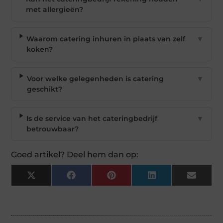
met allergieën?
Waarom catering inhuren in plaats van zelf
▼
koken?
Voor welke gelegenheden is catering
▼
geschikt?
Is de service van het cateringbedrijf
▼
betrouwbaar?
Goed artikel? Deel hem dan op:
X
Facebook
Pinterest
LinkedIn
Email
(Twitter)