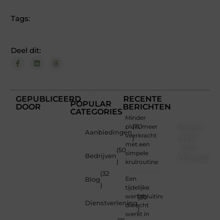
Tags:
Deel dit:
GEPUBLICEERD
RECENTE
POPULAR
DOOR
BERICHTEN
CATEGORIES
Minder
Word
pluis, meer
(70
Aanbiedingen
veerkracht
deel
)
met een
van
(50
simpele
Bedrijven
Olympios
)
krulroutine
(32
Bij
Een
Blog
Olympios.nl
)
tijdelijke
draait
werfafsluiting
(30
alles
Dienstverlening
die echt
)
om
werkt in
betrokkenheid