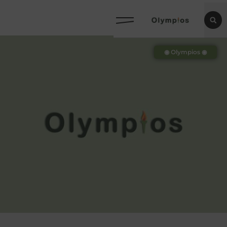
◉ Olympios ◉