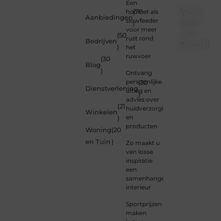
Een
Word
hooinet als
(70
Aanbiedingen
slowfeeder
deel
)
voor meer
van
(50
rust rond
Bedrijven
Olympios
)
het
ruwvoer
(30
Bij
Blog
Olympios.nl
)
Ontvang
draait
persoonlijke
(30
alles
Dienstverlening
uitleg en
)
om
advies over
betrokkenheid
(21
huidverzorging
Winkelen
creativiteit
en
)
en
producten
Woning
(20
vrijheid
in
en Tuin
)
Zo maakt u
content.
van losse
Of je
inspiratie
nu
een
jouw
samenhangend
eerste
interieur
blogpost
ooit
Sportprijzen
wilt
maken
schrijven,