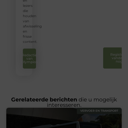
aan te
en
sluiten
lezers
en uw
die
stem
houden
te
van
laten
afwisseling
horen.
en
❞
frisse
content.
Registreer
Redactie
vandaag
van
nog
Olympios
Gerelateerde berichten
die u mogelijk
interesseren.
VERVOER EN TRANSPORT