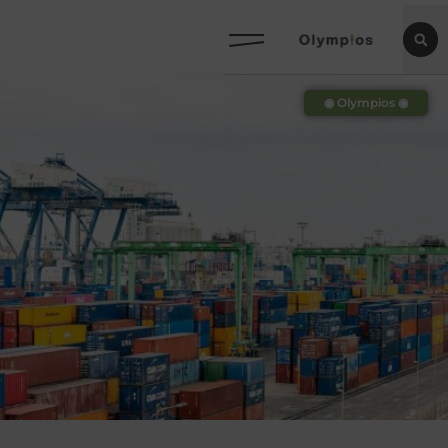
◉ Olympios ◉