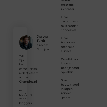
iedere
graag
prestatie
je
zichtbaar
verhaal
deelt,
Luxe
of
carport aan
gewoon
huis zonder
op
concessies
zoek
Jeroen
Luxe
bent
Blok
badkamerinrichting
naar
Creatief
met solid
inspiratie:
Schrijver
surface
bij ons
vind je
Wij
Gevelletters
een
zijn
laten uw
plek.
het
bedrijfspand
enthousiaste
opvallen
❝
Wij
redactieteam
nodigen
achter
Slim
u uit
Olympios.nl
bouwmaterialen
om u
—
inkopen
bij
een
zonder
onze
platform
gedoe
groeiende
voor
gemeenscha
bloggers