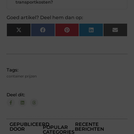
transportkosten?
Goed artikel? Deel hem dan op:
X
Facebook
Pinterest
LinkedIn
Email
(Twitter)
Tags:
container prijzen
Deel dit:
GEPUBLICEERD
RECENTE
POPULAR
DOOR
BERICHTEN
CATEGORIES