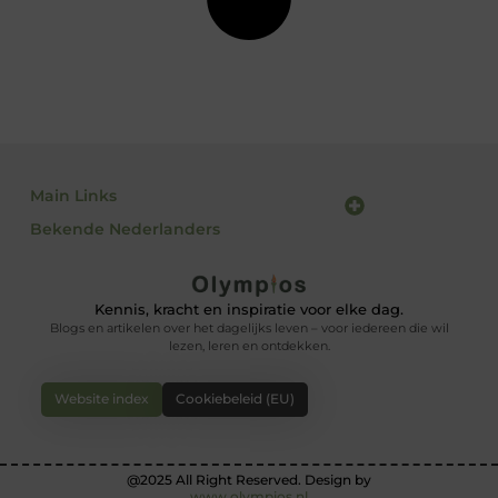
Main Links
Bekende Nederlanders
Goede backlinks: waarom ze belangrijk zijn en hoe jij ze krijgt
Inkomsten genereren met jouw website: haal het maximale uit je online platform
Kennis, kracht en inspiratie voor elke dag.
Blogs en artikelen over het dagelijks leven – voor iedereen die wil
lezen, leren en ontdekken.
Website index
Cookiebeleid (EU)
@2025 All Right Reserved. Design by
www.olympios.nl