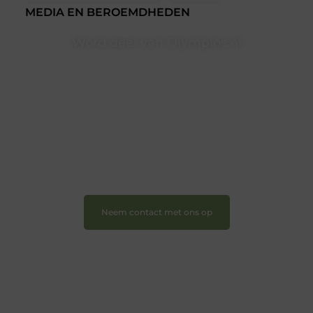
MEDIA EN BEROEMDHEDEN
Word deel van Olympios.nl
Bij Olympios.nl draait alles om betrokkenheid,
creativiteit en vrijheid in content. Of je nu jouw eerste
blogpost ooit wilt schrijven, graag je verhaal deelt, of
gewoon op zoek bent naar inspiratie: bij ons vind je
een plek.
❝
Wij nodigen u uit om u bij onze groeiende
gemeenschap aan te sluiten en uw stem te laten
horen.
❞
Neem contact met ons op