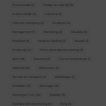
Groothandel
(2)
Hobby en vrije tijd
(5)
Huishoudelijk
(2)
Industrie
(3)
Internet marketing
(2)
Kinderen
(4)
Management
(1)
Marketing
(2)
Meubels
(5)
Mobiliteit
(1)
Mode en Kleding
(5)
Muziek
(1)
Onderwijs
(4)
Particuliere dienstverlening
(3)
Sport
(9)
Toerisme
(2)
Tuin en buitenleven
(1)
Vakantie
(10)
Verbouwen
(2)
Vervoer en transport
(4)
Webdesign
(2)
Winkelen
(21)
Woningen
(8)
Woning en Tuin
(20)
Zakelijk
(13)
Zakelijke dienstverlening
(5)
Zorg
(3)