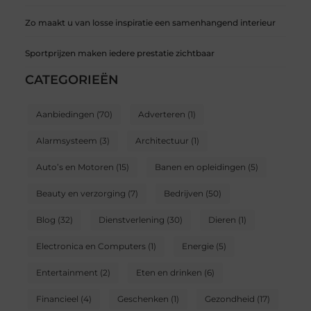
Zo maakt u van losse inspiratie een samenhangend interieur
Sportprijzen maken iedere prestatie zichtbaar
CATEGORIEËN
Aanbiedingen
(70)
Adverteren
(1)
Alarmsysteem
(3)
Architectuur
(1)
Auto’s en Motoren
(15)
Banen en opleidingen
(5)
Beauty en verzorging
(7)
Bedrijven
(50)
Blog
(32)
Dienstverlening
(30)
Dieren
(1)
Electronica en Computers
(1)
Energie
(5)
Entertainment
(2)
Eten en drinken
(6)
Financieel
(4)
Geschenken
(1)
Gezondheid
(17)