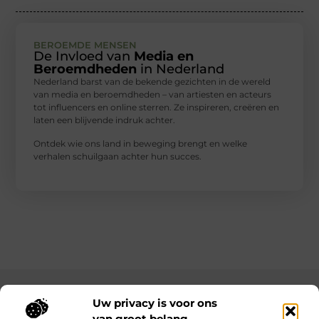
BEROEMDE MENSEN
De Invloed van
Media en
Beroemdheden
in Nederland
Nederland barst van de bekende gezichten in de wereld
van media en beroemdheden – van artiesten en acteurs
tot influencers en online sterren. Ze inspireren, creëren en
laten een blijvende indruk achter.
Ontdek wie ons land in beweging brengt en welke
verhalen schuilgaan achter hun succes.
Main Links
Uw privacy is voor ons
van groot belang.