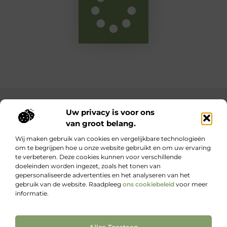
Main Links
Uw privacy is voor ons
van groot belang.
Bekende Nederlanders
Goede backlinks: waarom ze belangrijk zijn en hoe jij ze krijgt
Inkomsten genereren met jouw website: haal het maximale uit je online platform
Wij maken gebruik van cookies en vergelijkbare technologieën
om te begrijpen hoe u onze website gebruikt en om uw ervaring
te verbeteren. Deze cookies kunnen voor verschillende
Kennis, kracht en inspiratie voor elke dag.
doeleinden worden ingezet, zoals het tonen van
Blogs en artikelen over het dagelijks leven – voor iedereen die wil
gepersonaliseerde advertenties en het analyseren van het
lezen, leren en ontdekken.
gebruik van de website. Raadpleeg
ons cookiebeleid
voor meer
informatie.
Website index
Cookiebeleid (EU)
Alles Toestaan