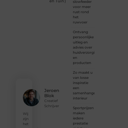
in
en Tuin
)
slowfeeder
content.
voor meer
Of je
rust rond
nu
het
jouw
ruwvoer
eerste
blogpost
Ontvang
ooit
persoonlijke
wilt
uitleg en
schrijven,
advies over
graag
huidverzorging
je
en
verhaal
producten
deelt,
of
Zo maakt u
gewoon
van losse
op
inspiratie
zoek
een
Jeroen
bent
samenhangend
Blok
naar
interieur
Creatief
inspiratie:
Schrijver
Sportprijzen
bij ons
maken
vind je
Wij
iedere
een
zijn
prestatie
plek.
het