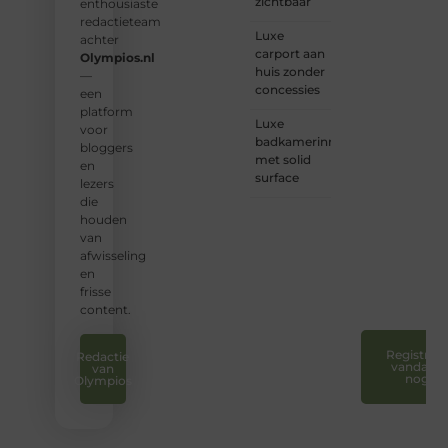
zichtbaar
enthousiaste
❝
Wij
redactieteam
Luxe
nodigen
achter
carport aan
u uit
Olympios.nl
huis zonder
om u
—
concessies
bij
een
onze
platform
Luxe
groeiende
voor
badkamerinrichting
gemeenscha
bloggers
met solid
aan te
en
surface
sluiten
lezers
en uw
die
stem
houden
te
van
laten
afwisseling
horen.
en
❞
frisse
content.
Registreer
Redactie
vandaag
van
nog
Olympios