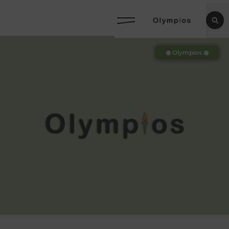
◉ Olympios ◉