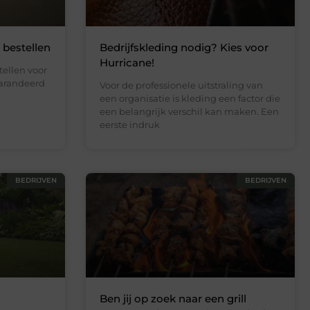
 bestellen
Bedrijfskleding nodig? Kies voor
Hurricane!
tellen voor
garandeerd
Voor de professionele uitstraling van
een organisatie is kleding een factor die
een belangrijk verschil kan maken. Een
eerste indruk
BEDRIJVEN
BEDRIJVEN
Ben jij op zoek naar een grill