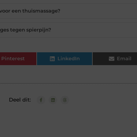
 voor een thuismassage?
es tegen spierpijn?
Pinterest
LinkedIn
Email
Deel dit: