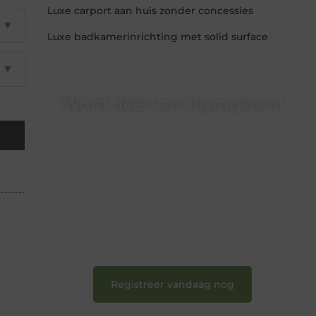
Luxe carport aan huis zonder concessies
▼
Luxe badkamerinrichting met solid surface
▼
Word deel van Olympios.nl
Bij Olympios.nl draait alles om betrokkenheid,
creativiteit en vrijheid in content. Of je nu jouw
eerste blogpost ooit wilt schrijven, graag je
verhaal deelt, of gewoon op zoek bent naar
inspiratie: bij ons vind je een plek.
❝
Wij nodigen u uit om u bij onze groeiende
gemeenschap aan te sluiten en uw stem te
laten horen.
❞
Registreer vandaag nog