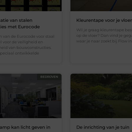
atie van stalen
Kleurentape voor je vloer
ties met Eurocode
Wil je graag kleurentape bes
op de vloer? Dan vind je ge
n van de Eurocode voor staal
waar je naar zoekt bij Flow in
el voor de veiligheid en
id van bouwconstructies.
speciaal ontwikkelde
BEDRIJVEN
amp kan licht geven in
De inrichting van je tuin