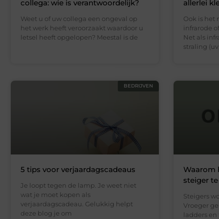
collega: wie is verantwoordelijk?
allerlei kl
Weet u of uw collega een ongeval op
Ook is het
het werk heeft veroorzaakt waardoor u
infrarode of
letsel heeft opgelopen? Meestal is de
Net als infr
straling (uv
BEDRIJVEN
5 tips voor verjaardagscadeaus
Waarom h
steiger t
Je loopt tegen de lamp. Je weet niet
wat je moet kopen als
Steigers w
verjaardagscadeau. Gelukkig helpt
Vroeger g
deze blog je om
ladders en 