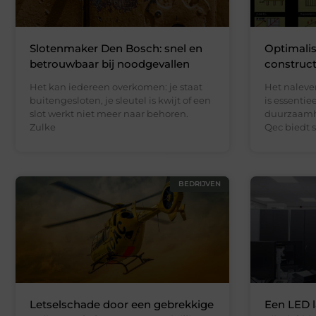
Slotenmaker Den Bosch: snel en
Optimalis
betrouwbaar bij noodgevallen
construc
Het kan iedereen overkomen: je staat
Het naleve
buitengesloten, je sleutel is kwijt of een
is essentie
slot werkt niet meer naar behoren.
duurzaamhe
Zulke
Qec biedt 
BEDRIJVEN
Letselschade door een gebrekkige
Een LED l