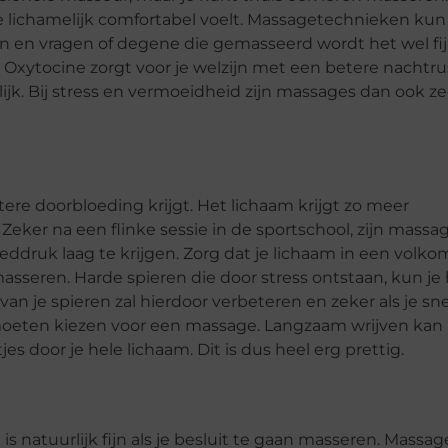
 je lichamelijk comfortabel voelt. Massagetechnieken kun
en en vragen of degene die gemasseerd wordt het wel fi
 Oxytocine zorgt voor je welzijn met een betere nachtru
rlijk. Bij stress en vermoeidheid zijn massages dan ook ze
ere doorbloeding krijgt. Het lichaam krijgt zo meer
 Zeker na een flinke sessie in de sportschool, zijn massa
loeddruk laag te krijgen. Zorg dat je lichaam in een volk
sseren. Harde spieren die door stress ontstaan, kun je 
an je spieren zal hierdoor verbeteren en zeker als je sne
t moeten kiezen voor een massage. Langzaam wrijven kan
es door je hele lichaam. Dit is dus heel erg prettig.
 natuurlijk fijn als je besluit te gaan masseren. Massag