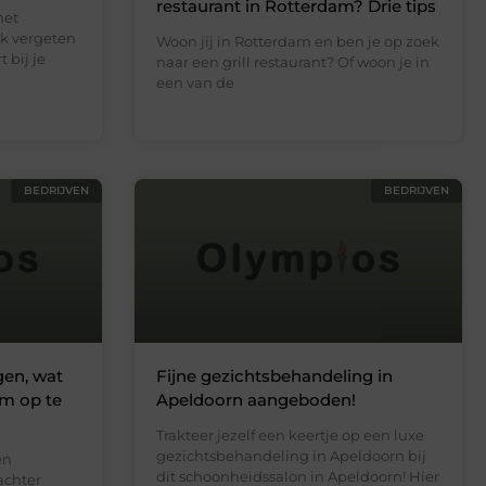
restaurant in Rotterdam? Drie tips
het
ak vergeten
Woon jij in Rotterdam en ben je op zoek
 bij je
naar een grill restaurant? Of woon je in
een van de
BEDRIJVEN
BEDRIJVEN
gen, wat
Fijne gezichtsbehandeling in
om op te
Apeldoorn aangeboden!
Trakteer jezelf een keertje op een luxe
gezichtsbehandeling in Apeldoorn bij
en
dit schoonheidssalon in Apeldoorn! Hier
 achter