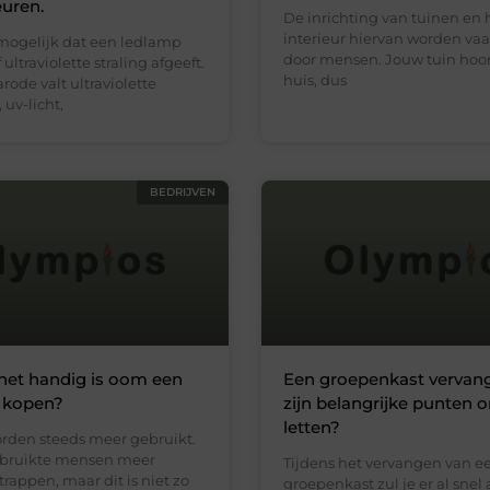
euren.
De inrichting van tuinen en 
interieur hiervan worden va
 mogelijk dat een ledlamp
door mensen. Jouw tuin hoort
 ultraviolette straling afgeeft.
huis, dus
arode valt ultraviolette
, uv-licht,
BEDRIJVEN
et handig is oom een
Een groepenkast vervan
e kopen?
zijn belangrijke punten 
letten?
orden steeds meer gebruikt.
ebruikte mensen meer
Tijdens het vervangen van e
trappen, maar dit is niet zo
groepenkast zul je er al snel