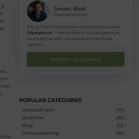
 je
Jeroen Blok
jn
Creatief Schrijver
st
Wij zijn het enthousiaste redactieteam achter
er
Olympios.nl
— een platform voor bloggers en
lezers die houden van afwisseling en frisse
content.
Redactie van Olympios
ges
omen
heel
l
POPULAR CATEGORIES
Aanbiedingen
(70 )
Bedrijven
(50 )
Blog
(32 )
Dienstverlening
(30 )
eolie