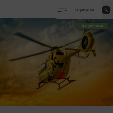
◉ Olympios ◉