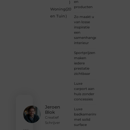
en
)
en
producten
Woning
(20
vrijheid
in
en Tuin
)
Zo maakt u
content.
van losse
Of je
inspiratie
nu
een
jouw
samenhangend
eerste
interieur
blogpost
ooit
Sportprijzen
wilt
maken
schrijven,
iedere
graag
prestatie
je
zichtbaar
verhaal
deelt,
Luxe
of
carport aan
gewoon
huis zonder
op
concessies
zoek
Jeroen
Luxe
bent
Blok
badkamerinrichting
naar
Creatief
met solid
inspiratie:
Schrijver
surface
bij ons