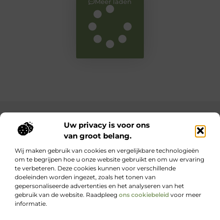
Meer laden
Main Links
Uw privacy is voor ons
van groot belang.
Bekende Nederlanders
Goede backlinks: waarom ze belangrijk zijn en hoe jij ze krijgt
Inkomsten genereren met jouw website: haal het maximale uit je online platform
Wij maken gebruik van cookies en vergelijkbare technologieën
om te begrijpen hoe u onze website gebruikt en om uw ervaring
te verbeteren. Deze cookies kunnen voor verschillende
Kennis, kracht en inspiratie voor elke dag.
doeleinden worden ingezet, zoals het tonen van
Blogs en artikelen over het dagelijks leven – voor iedereen die wil
gepersonaliseerde advertenties en het analyseren van het
lezen, leren en ontdekken.
gebruik van de website. Raadpleeg
ons cookiebeleid
voor meer
informatie.
Website index
Cookiebeleid (EU)