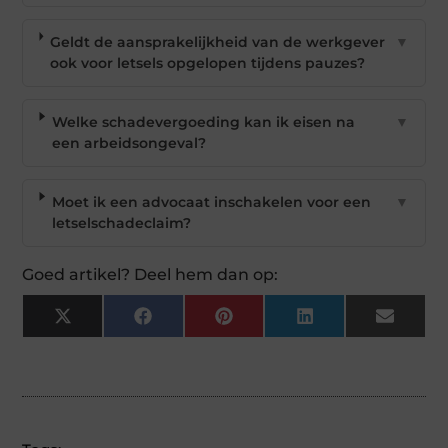
Geldt de aansprakelijkheid van de werkgever
▼
ook voor letsels opgelopen tijdens pauzes?
Welke schadevergoeding kan ik eisen na
▼
een arbeidsongeval?
Moet ik een advocaat inschakelen voor een
▼
letselschadeclaim?
Goed artikel? Deel hem dan op:
X
Facebook
Pinterest
LinkedIn
Email
(Twitter)