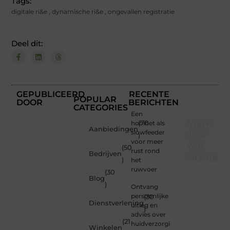
Tags:
digitale ri&e
,
dynamische ri&e
,
ongevallen registratie
Deel dit:
GEPUBLICEERD
RECENTE
POPULAR
DOOR
BERICHTEN
CATEGORIES
Een
Word
hooinet als
(70
Aanbiedingen
slowfeeder
deel
)
voor meer
van
(50
rust rond
Bedrijven
Olympios
)
het
ruwvoer
(30
Bij
Blog
Olympios.nl
)
Ontvang
draait
persoonlijke
(30
alles
Dienstverlening
uitleg en
)
om
advies over
betrokkenheid
(21
huidverzorging
Winkelen
creativiteit