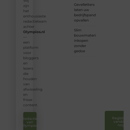
vind je
Wij
Gevelletters
een
zijn
laten uw
plek.
het
bedrijfspand
enthousiaste
opvallen
❝
Wij
redactieteam
nodigen
achter
Slim
u uit
Olympios.nl
bouwmaterialen
om u
—
inkopen
bij
een
zonder
onze
platform
gedoe
groeiende
voor
gemeenscha
bloggers
aan te
en
sluiten
lezers
en uw
die
stem
houden
te
van
laten
afwisseling
horen.
en
❞
frisse
content.
Registreer
Redactie
vandaag
van
nog
Olympios