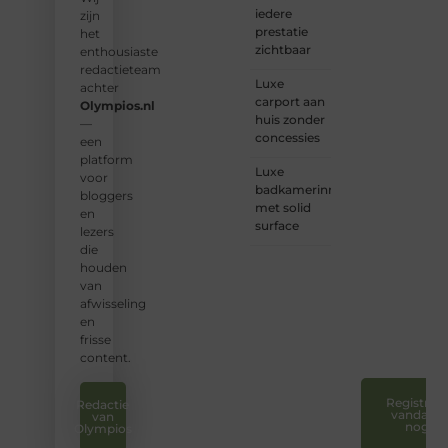
iedere
een
zijn
prestatie
plek.
het
zichtbaar
enthousiaste
❝
Wij
redactieteam
Luxe
nodigen
achter
carport aan
u uit
Olympios.nl
huis zonder
om u
—
concessies
bij
een
onze
platform
Luxe
groeiende
voor
badkamerinrichting
gemeenscha
bloggers
met solid
aan te
en
surface
sluiten
lezers
en uw
die
stem
houden
te
van
laten
afwisseling
horen.
en
❞
frisse
content.
Registreer
Redactie
vandaag
van
nog
Olympios