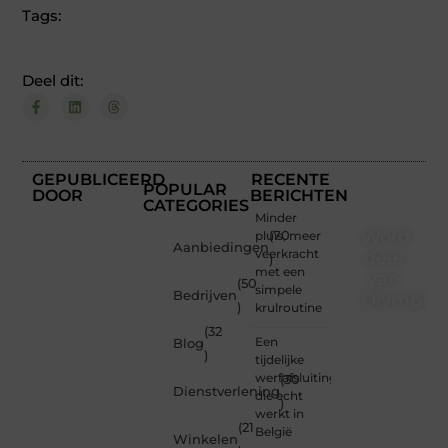
Tags:
Deel dit:
GEPUBLICEERD
RECENTE
POPULAR
DOOR
BERICHTEN
CATEGORIES
Minder
Word
pluis, meer
(70
Aanbiedingen
veerkracht
deel
)
met een
van
(50
simpele
Bedrijven
Olympios
)
krulroutine
(32
Bij
Een
Blog
Olympios.nl
)
tijdelijke
draait
werfafsluiting
(30
alles
Dienstverlening
die echt
)
om
werkt in
betrokkenheid
(21
België
Winkelen
creativiteit