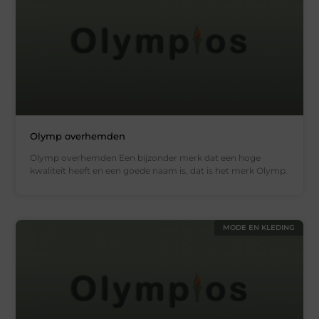
Olymp overhemden
Olymp overhemden Een bijzonder merk dat een hoge
kwaliteit heeft en een goede naam is, dat is het merk Olymp.
MODE EN KLEDING