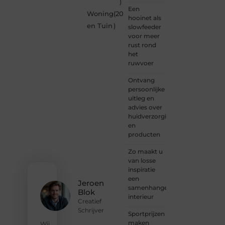
)
en
Een
Woning
(20
vrijheid
hooinet als
in
en Tuin
)
slowfeeder
content.
voor meer
Of je
rust rond
nu
het
jouw
ruwvoer
eerste
blogpost
Ontvang
ooit
persoonlijke
wilt
uitleg en
schrijven,
advies over
graag
huidverzorging
je
en
verhaal
producten
deelt,
of
Zo maakt u
gewoon
van losse
op
inspiratie
zoek
een
Jeroen
bent
samenhangend
Blok
naar
interieur
Creatief
inspiratie:
Schrijver
Sportprijzen
bij ons
maken
vind je
Wij