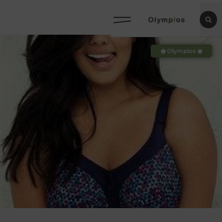
◉ Olympios ◉