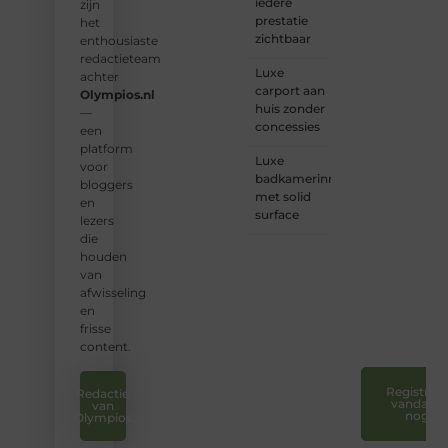
iedere
een
zijn
prestatie
plek.
het
zichtbaar
enthousiaste
❝
Wij
redactieteam
Luxe
nodigen
achter
carport aan
u uit
Olympios.nl
huis zonder
om u
—
concessies
bij
een
onze
platform
Luxe
groeiende
voor
badkamerinrichting
gemeenscha
bloggers
met solid
aan te
en
surface
sluiten
lezers
en uw
die
stem
houden
te
van
laten
afwisseling
horen.
en
❞
frisse
content.
Registreer
Redactie
vandaag
van
nog
Olympios