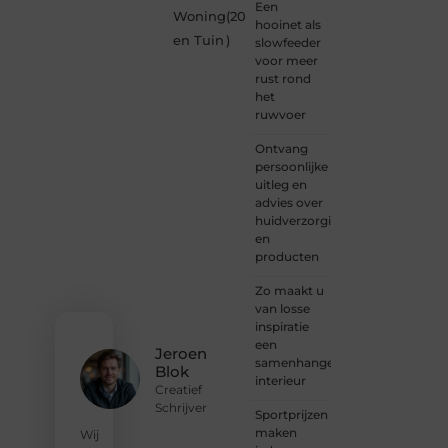
en
Een
Woning
(20
vrijheid
hooinet als
in
en Tuin
)
slowfeeder
content.
voor meer
Of je
rust rond
nu
het
jouw
ruwvoer
eerste
blogpost
Ontvang
ooit
persoonlijke
wilt
uitleg en
schrijven,
advies over
graag
huidverzorging
je
en
verhaal
producten
deelt,
of
Zo maakt u
gewoon
van losse
op
inspiratie
zoek
een
Jeroen
bent
samenhangend
Blok
naar
interieur
Creatief
inspiratie:
Schrijver
Sportprijzen
bij ons
maken
vind je
Wij