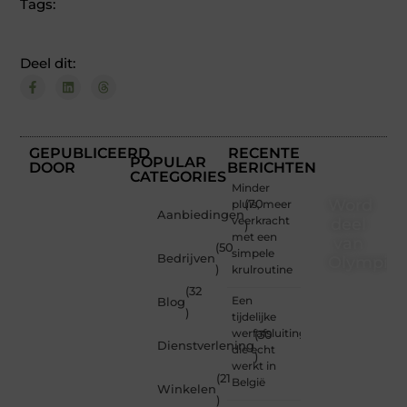
Tags:
Deel dit:
GEPUBLICEERD
RECENTE
POPULAR
DOOR
BERICHTEN
CATEGORIES
Minder
Word
pluis, meer
(70
Aanbiedingen
veerkracht
deel
)
met een
van
(50
simpele
Bedrijven
Olympios
)
krulroutine
(32
Bij
Een
Blog
Olympios.nl
)
tijdelijke
draait
werfafsluiting
(30
alles
Dienstverlening
die echt
)
om
werkt in
betrokkenheid
(21
België
Winkelen
creativiteit
)