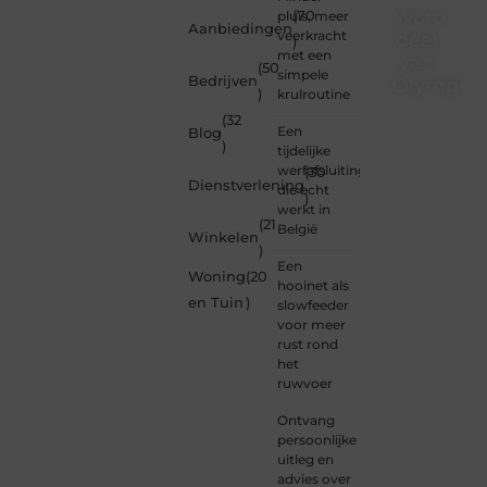
Word
pluis, meer
(70
Aanbiedingen
veerkracht
deel
)
met een
van
(50
simpele
Bedrijven
Olympios
)
krulroutine
(32
Bij
Een
Blog
Olympios.nl
)
tijdelijke
draait
werfafsluiting
(30
alles
Dienstverlening
die echt
)
om
werkt in
betrokkenheid
(21
België
Winkelen
creativiteit
)
en
Een
Woning
(20
vrijheid
hooinet als
in
en Tuin
)
slowfeeder
content.
voor meer
Of je
rust rond
nu
het
jouw
ruwvoer
eerste
blogpost
Ontvang
ooit
persoonlijke
wilt
uitleg en
schrijven,
advies over