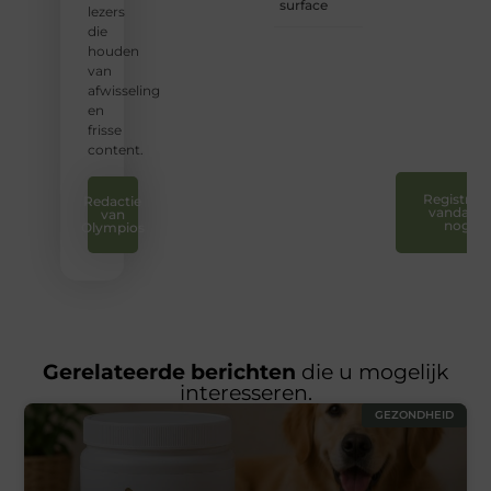
surface
sluiten
lezers
en uw
die
stem
houden
te
van
laten
afwisseling
horen.
en
❞
frisse
content.
Registreer
Redactie
vandaag
van
nog
Olympios
Gerelateerde berichten
die u mogelijk
interesseren.
GEZONDHEID