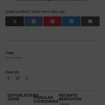
Goed artikel? Deel hem dan op:
X
Facebook
Pinterest
LinkedIn
Email
(Twitter)
Tags:
fitness Zeist
Deel dit:
GEPUBLICEERD
RECENTE
POPULAR
DOOR
BERICHTEN
CATEGORIES
Minder