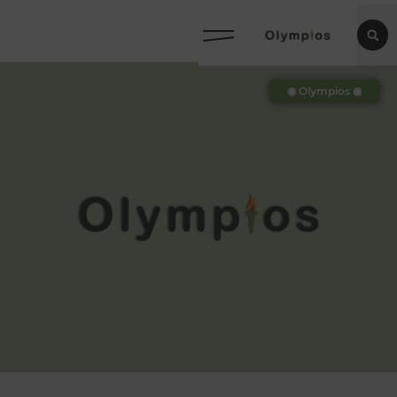
◉ Olympios ◉