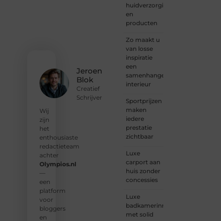
graag
huidverzorging
je
en
verhaal
producten
deelt,
of
Zo maakt u
gewoon
van losse
op
inspiratie
zoek
een
Jeroen
bent
samenhangend
Blok
naar
interieur
Creatief
inspiratie:
Schrijver
Sportprijzen
bij ons
maken
vind je
Wij
iedere
een
zijn
prestatie
plek.
het
zichtbaar
enthousiaste
❝
Wij
redactieteam
Luxe
nodigen
achter
carport aan
u uit
Olympios.nl
huis zonder
om u
—
concessies
bij
een
onze
platform
Luxe
groeiende
voor
badkamerinrichting
gemeenscha
bloggers
met solid
aan te
en