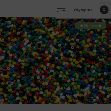
◉ Olympios ◉