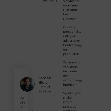
en Tuin
)
slowfeeder
content.
voor meer
Of je
rust rond
nu
het
jouw
ruwvoer
eerste
blogpost
Ontvang
ooit
persoonlijke
wilt
uitleg en
schrijven,
advies over
graag
huidverzorging
je
en
verhaal
producten
deelt,
of
Zo maakt u
gewoon
van losse
op
inspiratie
zoek
een
Jeroen
bent
samenhangend
Blok
naar
interieur
Creatief
inspiratie:
Schrijver
Sportprijzen
bij ons
maken
vind je
Wij
iedere
een
zijn
prestatie
plek.
het
zichtbaar