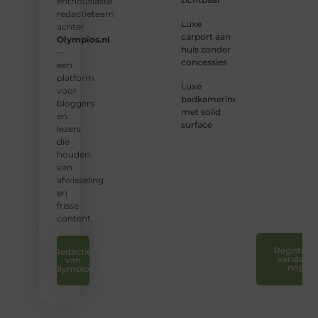
enthousiaste
❝
Wij
redactieteam
Luxe
nodigen
achter
carport aan
u uit
Olympios.nl
huis zonder
om u
—
concessies
bij
een
onze
platform
Luxe
groeiende
voor
badkamerinrichting
gemeenscha
bloggers
met solid
aan te
en
surface
sluiten
lezers
en uw
die
stem
houden
te
van
laten
afwisseling
horen.
en
❞
frisse
content.
Registreer
Redactie
vandaag
van
nog
Olympios