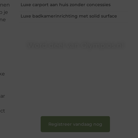
kenen
Luxe carport aan huis zonder concessies
p je
Luxe badkamerinrichting met solid surface
ine
Word deel van Olympios.nl
Bij Olympios.nl draait alles om betrokkenheid,
creativiteit en vrijheid in content. Of je nu jouw
eerste blogpost ooit wilt schrijven, graag je
ke
verhaal deelt, of gewoon op zoek bent naar
inspiratie: bij ons vind je een plek.
❝
Wij nodigen u uit om u bij onze groeiende
ar
gemeenschap aan te sluiten en uw stem te
laten horen.
❞
ect
Registreer vandaag nog