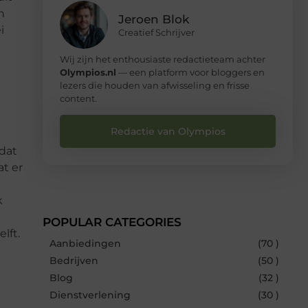
n
Jeroen Blok
i
Creatief Schrijver
Wij zijn het enthousiaste redactieteam achter
Olympios.nl
— een platform voor bloggers en
lezers die houden van afwisseling en frisse
content.
Redactie van Olympios
 dat
t er
k
POPULAR CATEGORIES
lft.
Aanbiedingen
(70 )
Bedrijven
(50 )
Blog
(32 )
Dienstverlening
(30 )