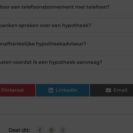
door een telefoonabonnement met telefoon?
banken spreken over een hypotheek?
 onafhankelijke hypotheekadviseur?
len voordat ik een hypotheek aanvraag?
Pinterest
LinkedIn
Email
Deel dit: