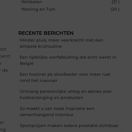
Winkelen
(21 )
Woning en Tuin
(20 )
RECENTE BERICHTEN
Minder pluis, meer veerkracht met een
simpele krulroutine
oor
 bent
Een tijdelijke werfafsluiting die echt werkt in
n
België
r de
Een hooinet als slowfeeder voor meer rust
rond het ruwvoer
Ontvang persoonlijke uitleg en advies over
huidverzorging en producten
Zo maakt u van losse inspiratie een
samenhangend interieur
an
Sportprijzen maken iedere prestatie zichtbaar
ang