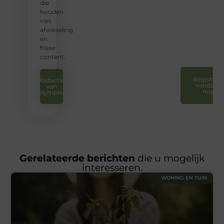
en uw
die
stem
houden
te
van
laten
afwisseling
horen.
en
❞
frisse
content.
Registreer
Redactie
vandaag
van
nog
Olympios
Gerelateerde berichten
die u mogelijk
interesseren.
WONING EN TUIN