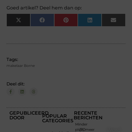
Goed artikel? Deel hem dan op:
X
Facebook
Pinterest
LinkedIn
Email
(Twitter)
Tags:
makelaar Borne
Deel dit:
GEPUBLICEERD
RECENTE
POPULAR
DOOR
BERICHTEN
CATEGORIES
Minder
Word
pluis, meer
(70