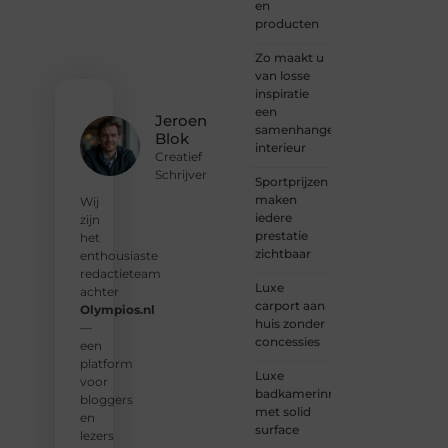
je
en
verhaal
producten
deelt,
of
Zo maakt u
gewoon
van losse
op
inspiratie
zoek
een
Jeroen
bent
samenhangend
Blok
naar
interieur
Creatief
inspiratie:
Schrijver
Sportprijzen
bij ons
maken
vind je
Wij
iedere
een
zijn
prestatie
plek.
het
zichtbaar
enthousiaste
❝
Wij
redactieteam
Luxe
nodigen
achter
carport aan
u uit
Olympios.nl
huis zonder
om u
—
concessies
bij
een
onze
platform
Luxe
groeiende
voor
badkamerinrichting
gemeenscha
bloggers
met solid
aan te
en
surface
sluiten
lezers