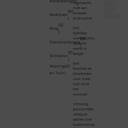
Aanbiedingen
veerkracht
deel
)
met een
van
(50
simpele
Bedrijven
Olympios
)
krulroutine
(32
Bij
Een
Blog
Olympios.nl
)
tijdelijke
draait
werfafsluiting
(30
alles
Dienstverlening
die echt
)
om
werkt in
betrokkenheid
(21
België
Winkelen
creativiteit
)
en
Een
Woning
(20
vrijheid
hooinet als
in
en Tuin
)
slowfeeder
content.
voor meer
Of je
rust rond
nu
het
jouw
ruwvoer
eerste
blogpost
Ontvang
ooit
persoonlijke
wilt
uitleg en
schrijven,
advies over
graag
huidverzorging