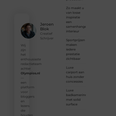
deelt,
of
Zo maakt u
gewoon
van losse
op
inspiratie
zoek
een
Jeroen
bent
samenhangend
Blok
naar
interieur
Creatief
inspiratie:
Schrijver
Sportprijzen
bij ons
maken
vind je
Wij
iedere
een
zijn
prestatie
plek.
het
zichtbaar
enthousiaste
❝
Wij
redactieteam
Luxe
nodigen
achter
carport aan
u uit
Olympios.nl
huis zonder
om u
—
concessies
bij
een
onze
platform
Luxe
groeiende
voor
badkamerinrichting
gemeenscha
bloggers
met solid
aan te
en
surface
sluiten
lezers
en uw
die
stem
houden