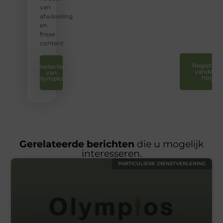
te
van
laten
afwisseling
horen.
en
❞
frisse
content.
Registreer
Redactie
vandaag
van
nog
Olympios
Gerelateerde berichten
die u mogelijk
interesseren.
PARTICULIERE DIENSTVERLENING