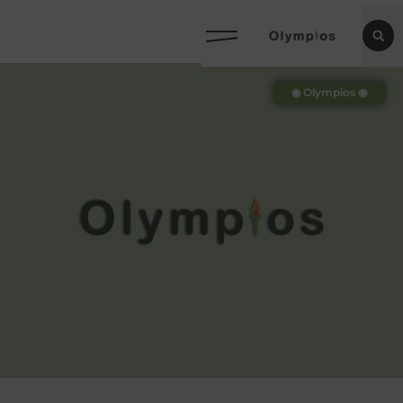
◉ Olympios ◉