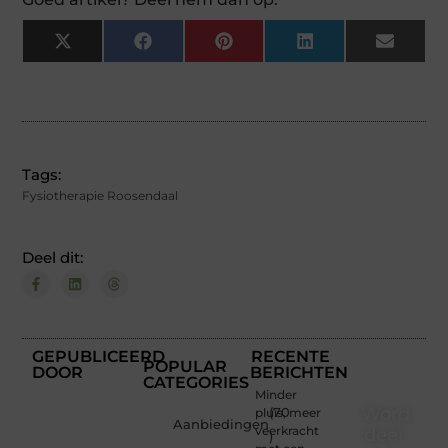
X
Facebook
Pinterest
LinkedIn
Email
(Twitter)
Tags:
Fysiotherapie Roosendaal
Deel dit:
GEPUBLICEERD
RECENTE
POPULAR
DOOR
BERICHTEN
CATEGORIES
Minder
Word
pluis, meer
(70
Aanbiedingen
veerkracht
deel
)