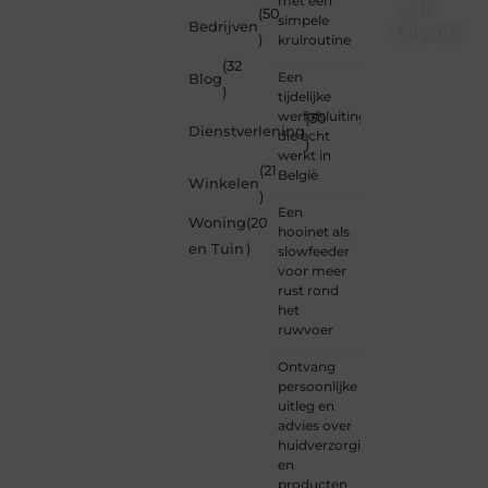
met een
van
(50
simpele
Bedrijven
Olympios
)
krulroutine
(32
Bij
Een
Blog
Olympios.nl
)
tijdelijke
draait
werfafsluiting
(30
alles
Dienstverlening
die echt
)
om
werkt in
betrokkenheid
(21
België
Winkelen
creativiteit
)
en
Een
Woning
(20
vrijheid
hooinet als
in
en Tuin
)
slowfeeder
content.
voor meer
Of je
rust rond
nu
het
jouw
ruwvoer
eerste
blogpost
Ontvang
ooit
persoonlijke
wilt
uitleg en
schrijven,
advies over
graag
huidverzorging
je
en
verhaal
producten