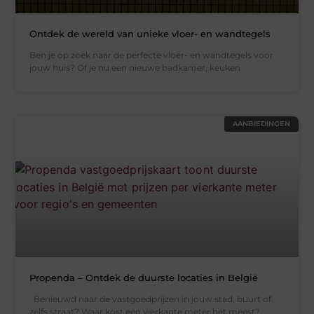
Ontdek de wereld van unieke vloer- en wandtegels
Ben je op zoek naar de perfecte vloer- en wandtegels voor
jouw huis? Of je nu een nieuwe badkamer, keuken
AANBIEDINGEN
Propenda – Ontdek de duurste locaties in België
Benieuwd naar de vastgoedprijzen in jouw stad, buurt of
zelfs straat? Waar kost een vierkante meter het meest?