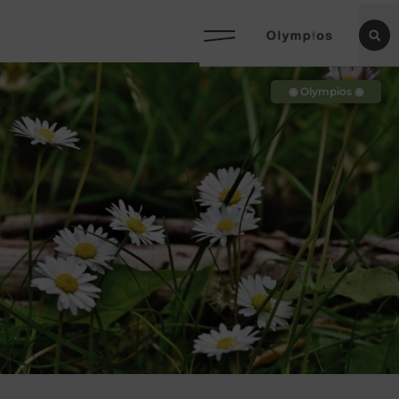
◉ Olympios ◉