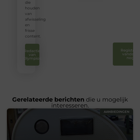
en uw
die
stem
houden
te
van
laten
afwisseling
horen.
en
❞
frisse
content.
Registreer
Redactie
vandaag
van
nog
Olympios
Gerelateerde berichten
die u mogelijk
interesseren.
AANBIEDINGEN