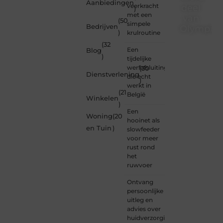
Aanbiedingen
veerkracht
deel
)
met een
van
(50
simpele
Bedrijven
Olympios
)
krulroutine
(32
Bij
Een
Blog
Olympios.nl
)
tijdelijke
draait
werfafsluiting
(30
alles
Dienstverlening
die echt
)
om
werkt in
betrokkenheid
(21
België
Winkelen
creativiteit
)
en
Een
Woning
(20
vrijheid
hooinet als
in
en Tuin
)
slowfeeder
content.
voor meer
Of je
rust rond
nu
het
jouw
ruwvoer
eerste
blogpost
Ontvang
ooit
persoonlijke
wilt
uitleg en
schrijven,
advies over
graag
huidverzorging