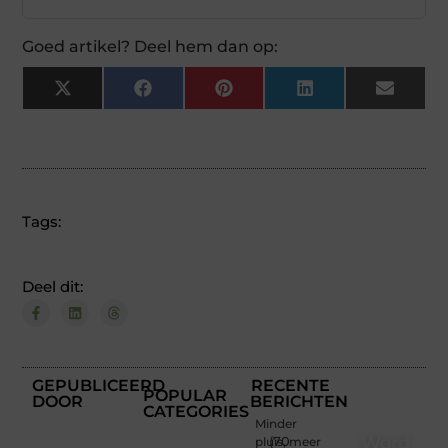
Goed artikel? Deel hem dan op:
X
Facebook
Pinterest
LinkedIn
Email
(Twitter)
Tags:
Deel dit:
GEPUBLICEERD
RECENTE
POPULAR
DOOR
BERICHTEN
CATEGORIES
Minder
Word
pluis, meer
(70