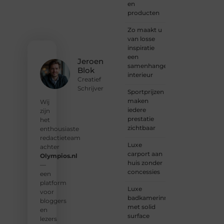
je
en
verhaal
producten
deelt,
of
Zo maakt u
gewoon
van losse
op
inspiratie
zoek
een
Jeroen
bent
samenhangend
Blok
naar
interieur
Creatief
inspiratie:
Schrijver
Sportprijzen
bij ons
maken
vind je
Wij
iedere
een
zijn
prestatie
plek.
het
zichtbaar
enthousiaste
❝
Wij
redactieteam
Luxe
nodigen
achter
carport aan
u uit
Olympios.nl
huis zonder
om u
—
concessies
bij
een
onze
platform
Luxe
groeiende
voor
badkamerinrichting
gemeenscha
bloggers
met solid
aan te
en
surface
sluiten
lezers