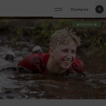
◉ Olympios ◉