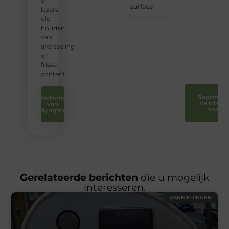
en
surface
sluiten
lezers
en uw
die
stem
houden
te
van
laten
afwisseling
horen.
en
❞
frisse
content.
Registreer
Redactie
vandaag
van
nog
Olympios
Gerelateerde berichten
die u mogelijk
interesseren.
AANBIEDINGEN