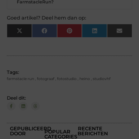
FarmstacleRun?
Goed artikel? Deel hem dan op:
X
Facebook
Pinterest
LinkedIn
Email
(Twitter)
Tags:
farmstacle run
,
fotograaf
,
fotostudio
,
heino
,
studiovhf
Deel dit:
GEPUBLICEERD
RECENTE
POPULAR
DOOR
BERICHTEN
CATEGORIES