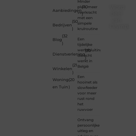
Minder
Word
pluis, meer
(70
Aanbiedingen
veerkracht
deel
)
met een
van
(50
simpele
Bedrijven
Olympios
)
krulroutine
(32
Bij
Een
Blog
Olympios.nl
)
tijdelijke
draait
werfafsluiting
(30
alles
Dienstverlening
die echt
)
om
werkt in
betrokkenheid
(21
België
Winkelen
creativiteit
)
en
Een
Woning
(20
vrijheid
hooinet als
in
en Tuin
)
slowfeeder
content.
voor meer
Of je
rust rond
nu
het
jouw
ruwvoer
eerste
blogpost
Ontvang
ooit
persoonlijke
wilt
uitleg en
schrijven,