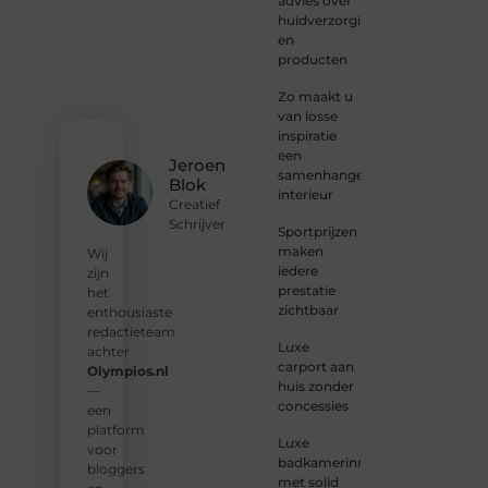
advies over
graag
huidverzorging
je
en
verhaal
producten
deelt,
of
Zo maakt u
gewoon
van losse
op
inspiratie
zoek
een
Jeroen
bent
samenhangend
Blok
naar
interieur
Creatief
inspiratie:
Schrijver
Sportprijzen
bij ons
maken
vind je
Wij
iedere
een
zijn
prestatie
plek.
het
zichtbaar
enthousiaste
❝
Wij
redactieteam
Luxe
nodigen
achter
carport aan
u uit
Olympios.nl
huis zonder
om u
—
concessies
bij
een
onze
platform
Luxe
groeiende
voor
badkamerinrichting
gemeenscha
bloggers
met solid
aan te