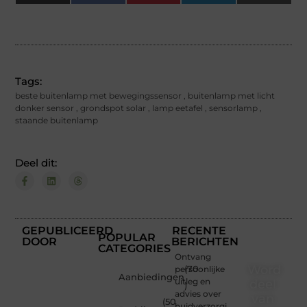
(Twitter)
Tags:
beste buitenlamp met bewegingssensor
,
buitenlamp met licht
donker sensor
,
grondspot solar
,
lamp eetafel
,
sensorlamp
,
staande buitenlamp
Deel dit:
GEPUBLICEERD
RECENTE
POPULAR
DOOR
BERICHTEN
CATEGORIES
Ontvang
Word
persoonlijke
(70
Aanbiedingen
uitleg en
deel
)
advies over
van
(50
huidverzorging