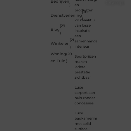
Bedrijven
Olympios
)
en
producten
(30
Bij
Dienstverlening
Olympios.nl
)
Zo maakt u
draait
van losse
(29
alles
Blog
inspiratie
)
om
een
betrokkenheid
(21
samenhangend
Winkelen
creativiteit
interieur
)
en
Woning
(20
vrijheid
Sportprijzen
in
en Tuin
)
maken
content.
iedere
Of je
prestatie
nu
zichtbaar
jouw
eerste
Luxe
blogpost
carport aan
ooit
huis zonder
wilt
concessies
schrijven,
graag
Luxe
je
badkamerinrichting
verhaal
met solid
deelt,
surface