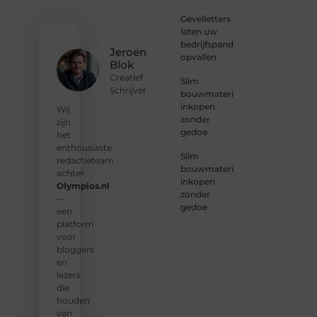
of
Gevelletters
gewoon
laten uw
op
bedrijfspand
zoek
Jeroen
opvallen
bent
Blok
naar
Creatief
Slim
inspiratie:
Schrijver
bouwmaterialen
bij ons
inkopen
vind je
Wij
zonder
een
zijn
gedoe
plek.
het
enthousiaste
Slim
❝
Wij
redactieteam
bouwmaterialen
nodigen
achter
inkopen
u uit
Olympios.nl
zonder
om u
—
gedoe
bij
een
onze
platform
groeiende
voor
gemeenscha
bloggers
aan te
en
sluiten
lezers
en uw
die
stem
houden
te
van