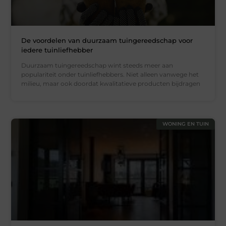
De voordelen van duurzaam tuingereedschap voor
iedere tuinliefhebber
Duurzaam tuingereedschap wint steeds meer aan
populariteit onder tuinliefhebbers. Niet alleen vanwege het
milieu, maar ook doordat kwalitatieve producten bijdragen
WONING EN TUIN