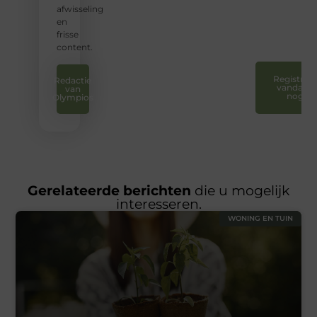
laten
afwisseling
horen.
en
❞
frisse
content.
Registreer
Redactie
vandaag
van
nog
Olympios
Gerelateerde berichten
die u mogelijk
interesseren.
WONING EN TUIN