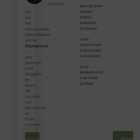
inspiratie:
Schrijver
Sportprijzen
bij ons
maken
vind je
Wij
iedere
een
zijn
prestatie
plek.
het
zichtbaar
enthousiaste
❝
Wij
redactieteam
Luxe
nodigen
achter
carport aan
u uit
Olympios.nl
huis zonder
om u
—
concessies
bij
een
onze
platform
Luxe
groeiende
voor
badkamerinrichting
gemeenscha
bloggers
met solid
aan te
en
surface
sluiten
lezers
en uw
die
stem
houden
te
van
laten
afwisseling
horen.
en
❞
frisse
content.
Registreer
Redactie