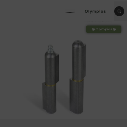
◉ Olympios ◉