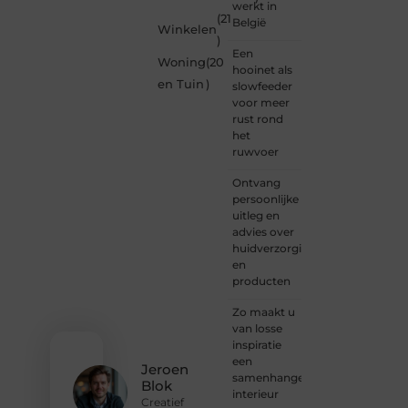
werkt in
betrokkenheid
(21
België
Winkelen
creativiteit
)
en
Een
Woning
(20
vrijheid
hooinet als
in
en Tuin
)
slowfeeder
content.
voor meer
Of je
rust rond
nu
het
jouw
ruwvoer
eerste
blogpost
Ontvang
ooit
persoonlijke
wilt
uitleg en
schrijven,
advies over
graag
huidverzorging
je
en
verhaal
producten
deelt,
of
Zo maakt u
gewoon
van losse
op
inspiratie
zoek
een
Jeroen
bent
samenhangend
Blok
naar
interieur
Creatief