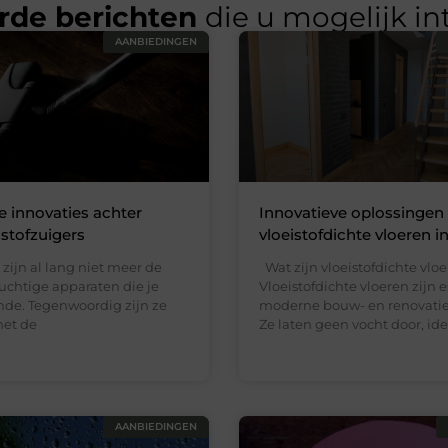
rde berichten
die u mogelijk in
AANBIEDINGEN
 innovaties achter
Innovatieve oplossingen
stofzuigers
vloeistofdichte vloeren 
 zijn al lang niet meer de
Wat zijn vloeistofdichte vlo
ruchtige apparaten die je
Vloeistofdichte vloeren zijn e
nde. Tegenwoordig zijn ze
moderne bouw- en renovatie
met de
Ze laten geen vocht door, id
AANBIEDINGEN