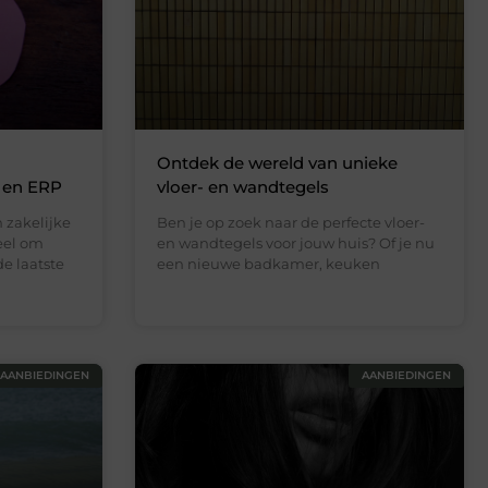
Ontdek de wereld van unieke
 en ERP
vloer- en wandtegels
 zakelijke
Ben je op zoek naar de perfecte vloer-
eel om
en wandtegels voor jouw huis? Of je nu
de laatste
een nieuwe badkamer, keuken
AANBIEDINGEN
AANBIEDINGEN