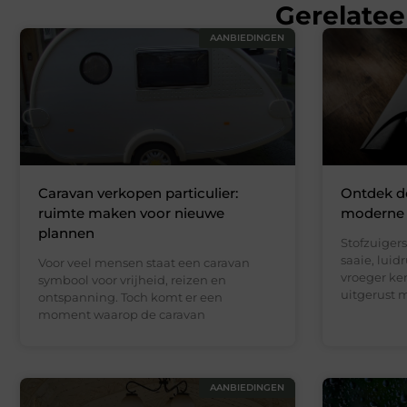
Gerelatee
AANBIEDINGEN
Caravan verkopen particulier:
Ontdek de
ruimte maken voor nieuwe
moderne 
plannen
Stofzuigers
saaie, luid
Voor veel mensen staat een caravan
vroeger ke
symbool voor vrijheid, reizen en
uitgerust 
ontspanning. Toch komt er een
moment waarop de caravan
AANBIEDINGEN