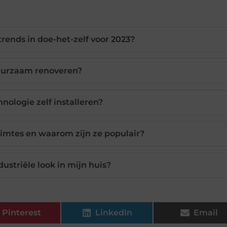
trends in doe-het-zelf voor 2023?
uurzaam renoveren?
nologie zelf installeren?
uimtes en waarom zijn ze populair?
dustriële look in mijn huis?
Pinterest
LinkedIn
Email