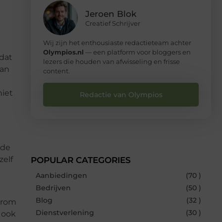
Jeroen Blok
Creatief Schrijver
Wij zijn het enthousiaste redactieteam achter
Olympios.nl
— een platform voor bloggers en
 dat
lezers die houden van afwisseling en frisse
van
content.
niet
Redactie van Olympios
rde
zelf
POPULAR CATEGORIES
Aanbiedingen
(70 )
Bedrijven
(50 )
Blog
(32 )
aarom
Dienstverlening
(30 )
 ook