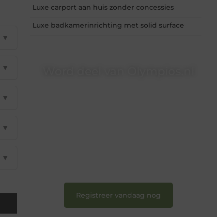
Luxe carport aan huis zonder concessies
Luxe badkamerinrichting met solid surface
▼
▼
Word deel van Olympios.nl
Bij Olympios.nl draait alles om betrokkenheid,
▼
creativiteit en vrijheid in content. Of je nu jouw
eerste blogpost ooit wilt schrijven, graag je
verhaal deelt, of gewoon op zoek bent naar
inspiratie: bij ons vind je een plek.
▼
❝
Wij nodigen u uit om u bij onze groeiende
gemeenschap aan te sluiten en uw stem te
▼
laten horen.
❞
Registreer vandaag nog