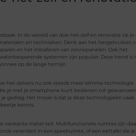
zaak. In de wereld van doe-het-zelf en renovatie zie je
materialen en technieken. Denk aan het hergebruiken 
esparen en het installeren van zonnepanelen. Ook het
waterbesparende systemen zijn populair. Deze trend is 
monnee op de lange termijn.
oe-het-zelvers nu ook steeds meer slimme technologie
g die je met je smartphone kunt bedienen tot geavancee
e gedrag. Het mooie is dat je deze technologieën vaak 
 beetje kennis.
e vierkante meter telt. Multifunctionele ruimtes zijn d
nds verandert in een speelruimte, of een eettafel die je