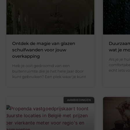
Ontdek de magie van glazen
Duurzaam
schuifwanden voor jouw
wat je m
overkapping
Als je je h
comfortabel
Heb je ooit gedroomd van een
echt iets vo
buitenruimte die je het hele jaar door
kunt gebruiken? Een plek waar je kunt
AANBIEDINGEN