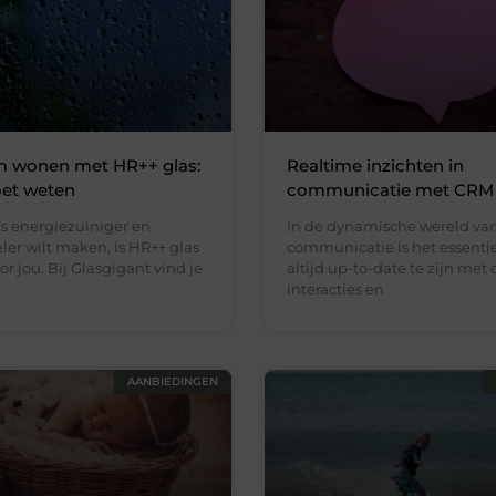
 wonen met HR++ glas:
Realtime inzichten in
oet weten
communicatie met CRM
uis energiezuiniger en
In de dynamische wereld van
er wilt maken, is HR++ glas
communicatie is het essenti
or jou. Bij Glasgigant vind je
altijd up-to-date te zijn met 
interacties en
AANBIEDINGEN