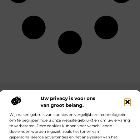
Main Links
Uw privacy is voor ons
van groot belang.
Bekende Nederlanders
Goede backlinks: waarom ze belangrijk zijn en hoe jij ze krijgt
Inkomsten genereren met jouw website: haal het maximale uit je online platform
Wij maken gebruik van cookies en vergelijkbare technologieën
om te begrijpen hoe u onze website gebruikt en om uw ervaring
te verbeteren. Deze cookies kunnen voor verschillende
Kennis, kracht en inspiratie voor elke dag.
doeleinden worden ingezet, zoals het tonen van
Blogs en artikelen over het dagelijks leven – voor iedereen die wil
gepersonaliseerde advertenties en het analyseren van het