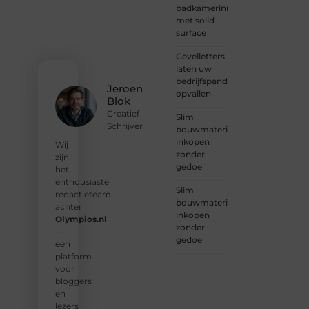
je
badkamerinrichting
verhaal
met solid
deelt,
surface
of
Gevelletters
gewoon
laten uw
op
bedrijfspand
zoek
Jeroen
opvallen
bent
Blok
naar
Creatief
Slim
inspiratie:
Schrijver
bouwmaterialen
bij ons
inkopen
vind je
Wij
zonder
een
zijn
gedoe
plek.
het
enthousiaste
Slim
❝
Wij
redactieteam
bouwmaterialen
nodigen
achter
inkopen
u uit
Olympios.nl
zonder
om u
—
gedoe
bij
een
onze
platform
groeiende
voor
gemeenscha
bloggers
aan te
en
sluiten
lezers