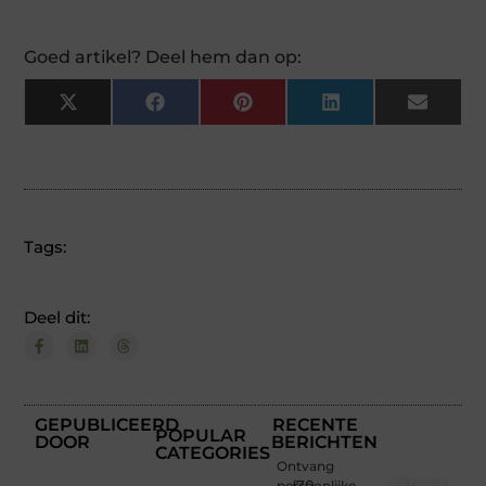
Goed artikel? Deel hem dan op:
X
Facebook
Pinterest
LinkedIn
Email
(Twitter)
Tags:
Deel dit:
GEPUBLICEERD
RECENTE
POPULAR
DOOR
BERICHTEN
CATEGORIES
Ontvang
persoonlijke
(70