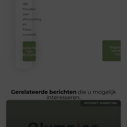
en uw
die
stem
houden
te
van
laten
afwisseling
horen.
en
❞
frisse
content.
Registreer
Redactie
vandaag
van
nog
Olympios
Gerelateerde berichten
die u mogelijk
interesseren.
INTERNET MARKETING