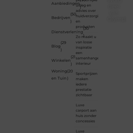
Word
Aanbiedingen
uitleg en
deel
)
advies over
van
(50
huidverzorging
Bedrijven
Olympios
)
en
producten
(30
Bij
Dienstverlening
Olympios.nl
)
Zo maakt u
draait
van losse
(29
alles
Blog
inspiratie
)
om
een
betrokkenheid
(21
samenhangend
Winkelen
creativiteit
interieur
)
en
Woning
(20
vrijheid
Sportprijzen
in
en Tuin
)
maken
content.
iedere
Of je
prestatie
nu
zichtbaar
jouw
eerste
Luxe
blogpost
carport aan
ooit
huis zonder
wilt
concessies
schrijven,
graag
Luxe