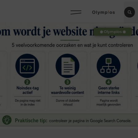
◉ Olympios ◉