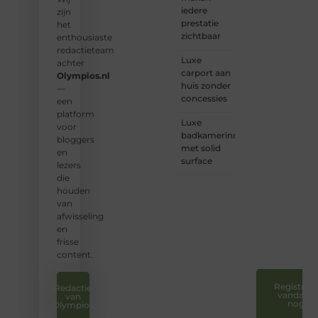
iedere
een
zijn
prestatie
plek.
het
zichtbaar
enthousiaste
❝
Wij
redactieteam
Luxe
nodigen
achter
carport aan
u uit
Olympios.nl
huis zonder
om u
—
concessies
bij
een
onze
platform
Luxe
groeiende
voor
badkamerinrichting
gemeenscha
bloggers
met solid
aan te
en
surface
sluiten
lezers
en uw
die
stem
houden
te
van
laten
afwisseling
horen.
en
❞
frisse
content.
Registreer
Redactie
vandaag
van
nog
Olympios