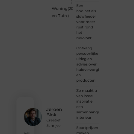
)
en
Een
Woning
(20
vrijheid
hooinet als
in
en Tuin
)
slowfeeder
content.
voor meer
Of je
rust rond
nu
het
jouw
ruwvoer
eerste
blogpost
Ontvang
ooit
persoonlijke
wilt
uitleg en
schrijven,
advies over
graag
huidverzorging
je
en
verhaal
producten
deelt,
of
Zo maakt u
gewoon
van losse
op
inspiratie
zoek
een
Jeroen
bent
samenhangend
Blok
naar
interieur
Creatief
inspiratie:
Schrijver
Sportprijzen
bij ons
maken
vind je
Wij