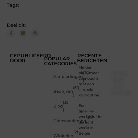
Tags:
Deel dit:
GEPUBLICEERD
RECENTE
POPULAR
DOOR
BERICHTEN
CATEGORIES
Minder
Word
pluis, meer
(70
Aanbiedingen
veerkracht
deel
)
met een
van
(50
simpele
Bedrijven
Olympios
)
krulroutine
(32
Bij
Een
Blog
Olympios.nl
)
tijdelijke
draait
werfafsluiting
(30
alles
Dienstverlening
die echt
)
om
werkt in
betrokkenheid
(21
België
Winkelen
creativiteit