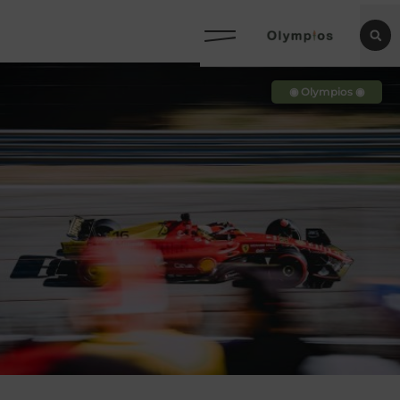
◉ Olympios ◉