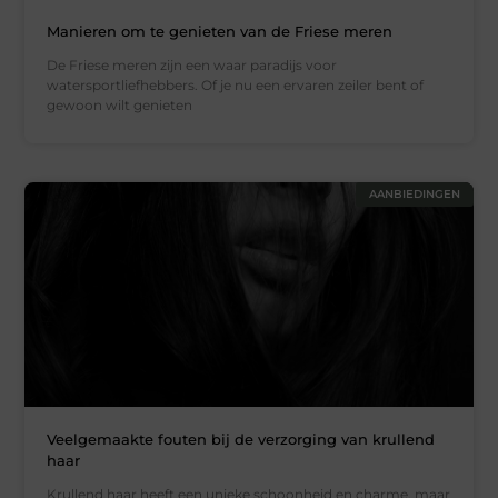
Manieren om te genieten van de Friese meren
De Friese meren zijn een waar paradijs voor
watersportliefhebbers. Of je nu een ervaren zeiler bent of
gewoon wilt genieten
AANBIEDINGEN
Veelgemaakte fouten bij de verzorging van krullend
haar
Krullend haar heeft een unieke schoonheid en charme, maar