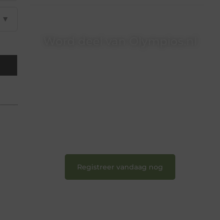
▼
Word deel van Olympios.nl
Bij Olympios.nl draait alles om betrokkenheid,
creativiteit en vrijheid in content. Of je nu jouw
eerste blogpost ooit wilt schrijven, graag je
verhaal deelt, of gewoon op zoek bent naar
inspiratie: bij ons vind je een plek.
❝
Wij nodigen u uit om u bij onze groeiende
gemeenschap aan te sluiten en uw stem te
laten horen.
❞
Registreer vandaag nog