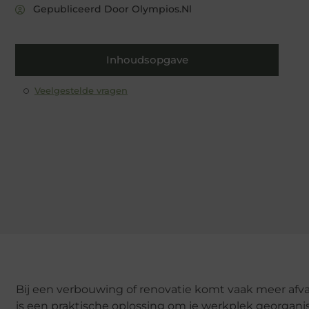
Gepubliceerd Door Olympios.nl
Inhoudsopgave
Veelgestelde vragen
Bij een verbouwing of renovatie komt vaak meer afval
is een praktische oplossing om je werkplek georganise