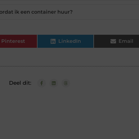
rdat ik een container huur?
Pinterest
LinkedIn
Email
Deel dit: