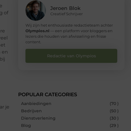
e
Jeroen Blok
g of
Creatief Schrijver
Wij zijn het enthousiaste redactieteam achter
ere
Olympios.nl
— een platform voor bloggers en
lezers die houden van afwisseling en frisse
veel
content.
het
n en
Redactie van Olympios
bij
POPULAR CATEGORIES
Aanbiedingen
(70 )
ar je
Bedrijven
(50 )
Dienstverlening
(30 )
Blog
(29 )