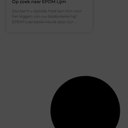
Op zoek naar EPDM Lijm
Dus bent u opzoek naar een lijm voor
het leggen van uw dakbedekking?
EPDM is de beste keuze door zijn