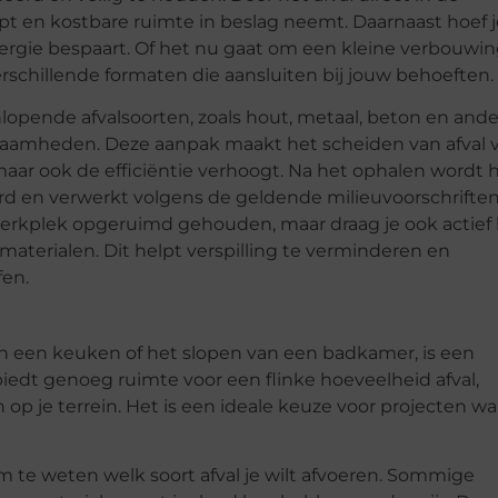
pt en kostbare ruimte in beslag neemt. Daarnaast hoef j
n energie bespaart. Of het nu gaat om een kleine verbouwin
verschillende formaten die aansluiten bij jouw behoeften.
lopende afvalsoorten, zoals hout, metaal, beton en and
kzaamheden. Deze aanpak maakt het scheiden van afval 
maar ook de efficiëntie verhoogt. Na het ophalen wordt 
rd en verwerkt volgens de geldende milieuvoorschrifte
 werkplek opgeruimd gehouden, maar draag je ook actief 
terialen. Dit helpt verspilling te verminderen en
fen.
an een keuken of het slopen van een badkamer, is een
iedt genoeg ruimte voor een flinke hoeveelheid afval,
n op je terrein. Het is een ideale keuze voor projecten wa
m te weten welk soort afval je wilt afvoeren. Sommige