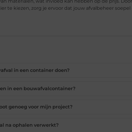
an materialen, wat invloed kan hebben op de prijs. Doo
r te kiezen, zorg je ervoor dat jouw afvalbeheer soepel
fval in een container doen?
en in een bouwafvalcontainer?
oot genoeg voor mijn project?
al na ophalen verwerkt?