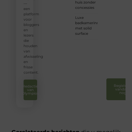
huis zonder
om u
—
concessies
bij
een
onze
platform
Luxe
groeiende
voor
badkamerinrichting
gemeenscha
bloggers
met solid
aan te
en
surface
sluiten
lezers
en uw
die
stem
houden
te
van
laten
afwisseling
horen.
en
❞
frisse
content.
Registreer
Redactie
vandaag
van
nog
Olympios