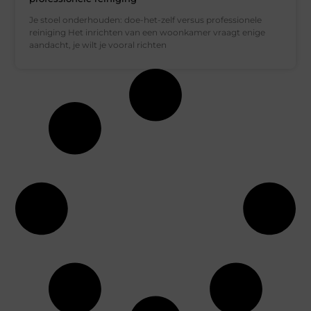
Je stoel onderhouden: doe-het-zelf versus professionele
reiniging Het inrichten van een woonkamer vraagt ​​enige
aandacht, je wilt je vooral richten