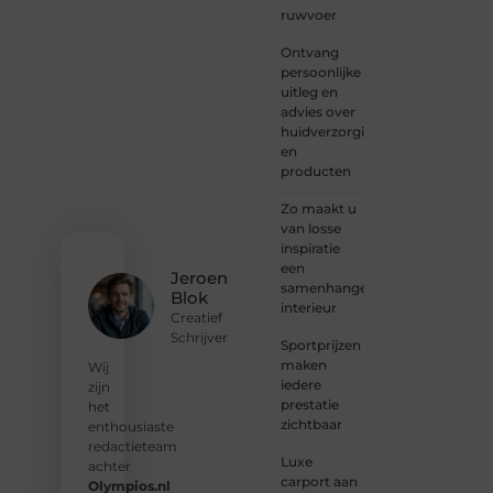
jouw
ruwvoer
eerste
blogpost
Ontvang
ooit
persoonlijke
wilt
uitleg en
schrijven,
advies over
graag
huidverzorging
je
en
verhaal
producten
deelt,
of
Zo maakt u
gewoon
van losse
op
inspiratie
zoek
een
Jeroen
bent
samenhangend
Blok
naar
interieur
Creatief
inspiratie:
Schrijver
Sportprijzen
bij ons
maken
vind je
Wij
iedere
een
zijn
prestatie
plek.
het
zichtbaar
enthousiaste
❝
Wij
redactieteam
Luxe
nodigen
achter
carport aan
u uit
Olympios.nl