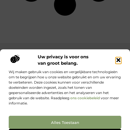
Main Links
Uw privacy is voor ons
van groot belang.
Bekende Nederlanders
Goede backlinks: waarom ze belangrijk zijn en hoe jij ze krijgt
Inkomsten genereren met jouw website: haal het maximale uit je online platform
Wij maken gebruik van cookies en vergelijkbare technologieën
om te begrijpen hoe u onze website gebruikt en om uw ervaring
te verbeteren. Deze cookies kunnen voor verschillende
Kennis, kracht en inspiratie voor elke dag.
doeleinden worden ingezet, zoals het tonen van
Blogs en artikelen over het dagelijks leven – voor iedereen die wil
gepersonaliseerde advertenties en het analyseren van het
lezen, leren en ontdekken.
gebruik van de website. Raadpleeg
ons cookiebeleid
voor meer
informatie.
Website index
Cookiebeleid (EU)
Alles Toestaan