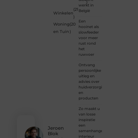
)
om
werkt in
betrokkenheid
(21
België
Winkelen
creativiteit
)
en
Een
Woning
(20
vrijheid
hooinet als
in
en Tuin
)
slowfeeder
content.
voor meer
Of je
rust rond
nu
het
jouw
ruwvoer
eerste
blogpost
Ontvang
ooit
persoonlijke
wilt
uitleg en
schrijven,
advies over
graag
huidverzorging
je
en
verhaal
producten
deelt,
of
Zo maakt u
gewoon
van losse
op
inspiratie
zoek
een
Jeroen
bent
samenhangend
Blok
naar
interieur