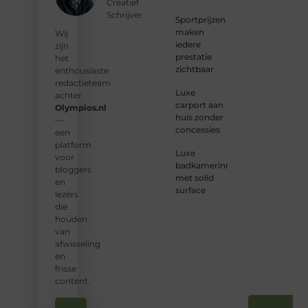
Creatief
inspiratie:
Schrijver
Sportprijzen
bij ons
maken
vind je
Wij
iedere
een
zijn
prestatie
plek.
het
zichtbaar
enthousiaste
❝
Wij
redactieteam
Luxe
nodigen
achter
carport aan
u uit
Olympios.nl
huis zonder
om u
—
concessies
bij
een
onze
platform
Luxe
groeiende
voor
badkamerinrichting
gemeenscha
bloggers
met solid
aan te
en
surface
sluiten
lezers
en uw
die
stem
houden
te
van
laten
afwisseling
horen.
en
❞
frisse
content.