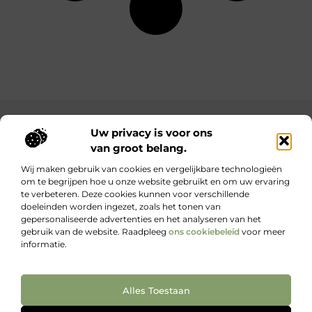
Main Links
Uw privacy is voor ons
van groot belang.
Bekende Nederlanders
Goede backlinks: waarom ze belangrijk zijn en hoe jij ze krijgt
Inkomsten genereren met jouw website: haal het maximale uit je online platform
Wij maken gebruik van cookies en vergelijkbare technologieën
om te begrijpen hoe u onze website gebruikt en om uw ervaring
te verbeteren. Deze cookies kunnen voor verschillende
Kennis, kracht en inspiratie voor elke dag.
doeleinden worden ingezet, zoals het tonen van
Blogs en artikelen over het dagelijks leven – voor iedereen die wil
gepersonaliseerde advertenties en het analyseren van het
lezen, leren en ontdekken.
gebruik van de website. Raadpleeg
ons cookiebeleid
voor meer
informatie.
Website index
Cookiebeleid (EU)
Alles Toestaan
@2025 All Right Reserved. Design by