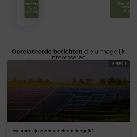
Registreer
Redactie
vandaag
van
nog
Olympios
Gerelateerde berichten
die u mogelijk
interesseren.
ENERGIE
Waarom zijn zonnepanelen belangrijk?