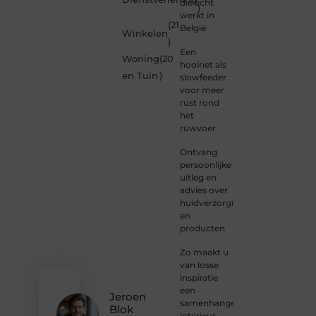
die echt
)
om
werkt in
betrokkenheid
(21
België
Winkelen
creativiteit
)
en
Een
Woning
(20
vrijheid
hooinet als
in
en Tuin
)
slowfeeder
content.
voor meer
Of je
rust rond
nu
het
jouw
ruwvoer
eerste
blogpost
Ontvang
ooit
persoonlijke
wilt
uitleg en
schrijven,
advies over
graag
huidverzorging
je
en
verhaal
producten
deelt,
of
Zo maakt u
gewoon
van losse
op
inspiratie
zoek
een
Jeroen
bent
samenhangend
Blok
naar
interieur