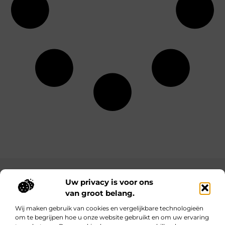
Main Links
Uw privacy is voor ons
van groot belang.
Bekende Nederlanders
Goede backlinks: waarom ze belangrijk zijn en hoe jij ze krijgt
Inkomsten genereren met jouw website: haal het maximale uit je online platform
Wij maken gebruik van cookies en vergelijkbare technologieën
om te begrijpen hoe u onze website gebruikt en om uw ervaring