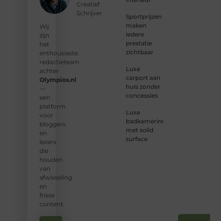
Creatief
inspiratie:
Schrijver
Sportprijzen
bij ons
maken
vind je
Wij
iedere
een
zijn
prestatie
plek.
het
zichtbaar
enthousiaste
❝
Wij
redactieteam
Luxe
nodigen
achter
carport aan
u uit
Olympios.nl
huis zonder
om u
—
concessies
bij
een
onze
platform
Luxe
groeiende
voor
badkamerinrichting
gemeenscha
bloggers
met solid
aan te
en
surface
sluiten
lezers
en uw
die
stem
houden
te
van
laten
afwisseling
horen.
en
❞
frisse
content.