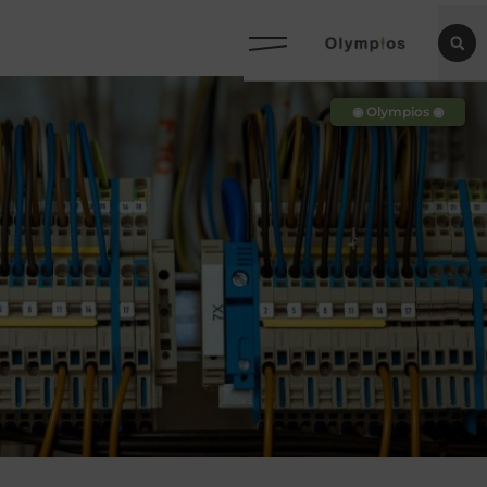
◉ Olympios ◉